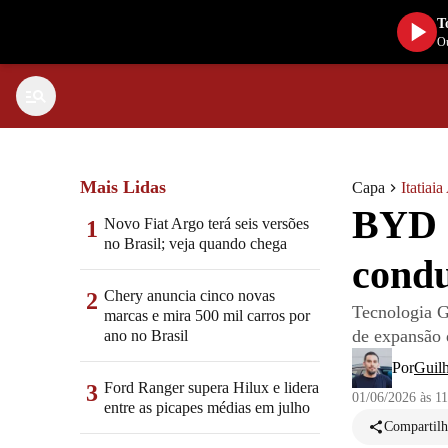
T
Ou
Mais Lidas
Capa
Itatiai
BYD c
Novo Fiat Argo terá seis versões
1
no Brasil; veja quando chega
condu
Chery anuncia cinco novas
2
Tecnologia G
marcas e mira 500 mil carros por
de expansão 
ano no Brasil
Por
Guil
Ford Ranger supera Hilux e lidera
3
01/06/2026 às 1
entre as picapes médias em julho
Compartilh