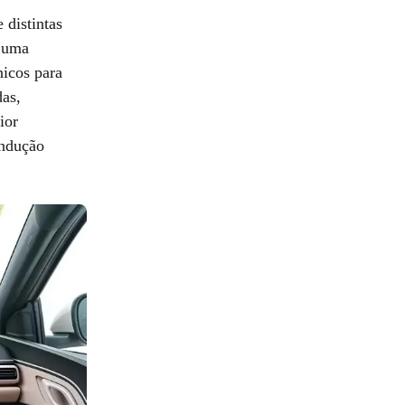
 distintas
a uma
nicos para
das,
ior
ondução