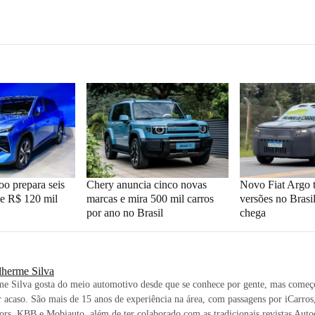
o prepara seis
Chery anuncia cinco novas
Novo Fiat Argo t
de R$ 120 mil
marcas e mira 500 mil carros
versões no Brasi
por ano no Brasil
chega
lherme Silva
e Silva gosta do meio automotivo desde que se conhece por gente, mas começo
r acaso. São mais de 15 anos de experiência na área, com passagens por iCarros,
s, KBB e Mobiauto, além de ter colaborado com as tradicionais revistas Auto