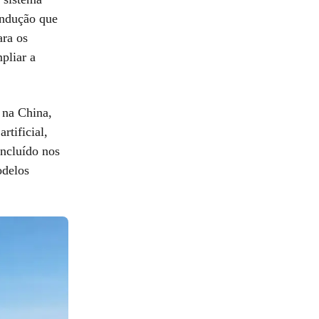
ondução que
ara os
pliar a
 na China,
rtificial,
incluído nos
odelos