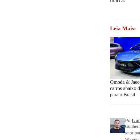
marca.
Leia Mais:
Omoda & Jaeco
carros abaixo 
para o Brasil
Por
Gui
Guilherm
setor po
Webmotor