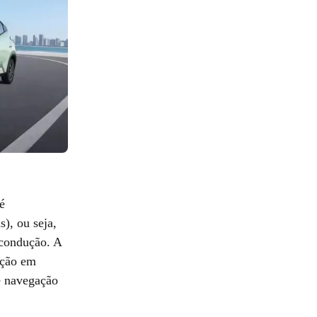
é
), ou seja,
 condução. A
nção em
e navegação