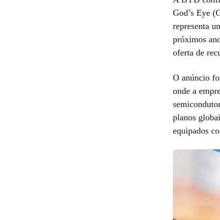
God’s Eye (O
representa um
próximos ano
oferta de rec
O anúncio fo
onde a empres
semicondutor
planos globa
equipados co