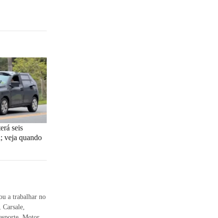
erá seis
l; veja quando
u a trabalhar no
 Carsale,
esporte, Motor