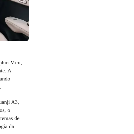
phin Mini,
te. A
vando
.
uanji A3,
os, o
stemas de
ogia da