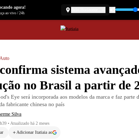
ocando agora!
Belo Horizonte
ça ao vivo
/
24h
a Auto
onfirma sistema avançad
ção no Brasil a partir de 
od's Eye será incorporada aos modelos da marca e faz parte d
da fabricante chinesa no país
herme Silva
1h39
•
Atualizado
há 2 meses
ar
Adicionar Itatiaia ao