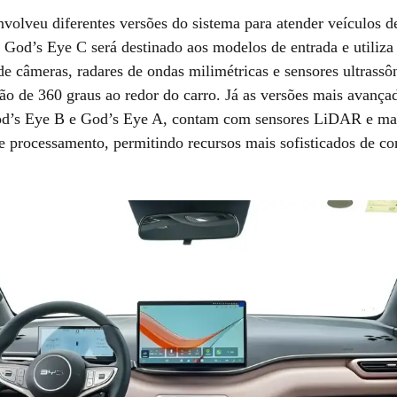
olveu diferentes versões do sistema para atender veículos de
O God’s Eye C será destinado aos modelos de entrada e utiliz
e câmeras, radares de ondas milimétricas e sensores ultrassô
ão de 360 graus ao redor do carro. Já as versões mais avança
d’s Eye B e God’s Eye A, contam com sensores LiDAR e ma
e processamento, permitindo recursos mais sofisticados de c