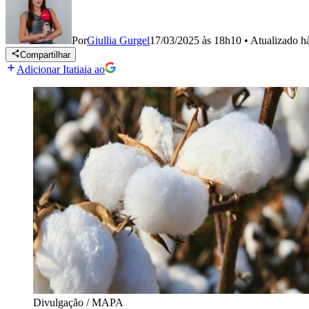
Por
Giullia Gurgel
17/03/2025 às 18h10
•
Atualizado
h
Compartilhar
Adicionar Itatiaia ao
Divulgação / MAPA