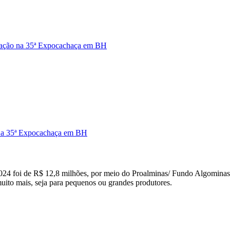
atração na 35ª Expocachaça em BH
ta a 35ª Expocachaça em BH
024 foi de R$ 12,8 milhões, por meio do Proalminas/ Fundo Algominas.
muito mais, seja para pequenos ou grandes produtores.