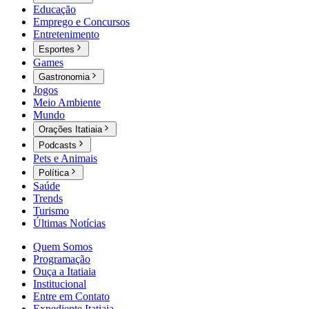
Educação
Emprego e Concursos
Entretenimento
Esportes
Games
Gastronomia
Jogos
Meio Ambiente
Mundo
Orações Itatiaia
Podcasts
Pets e Animais
Política
Saúde
Trends
Turismo
Últimas Notícias
Quem Somos
Programação
Ouça a Itatiaia
Institucional
Entre em Contato
Expediente Itatiaia