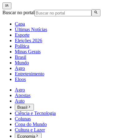
Buscar no portal
Capa
Últimas Notícias
Esporte
Eleições 2026
Política
Minas Gerais
Brasil
Mundo
Agro
Entretenimento
Eloos
Agro
Apostas
Auto
Brasil
Ciência e Tecnologia
Colunas
Copa do Mundo
Cultura e Lazer
Economia