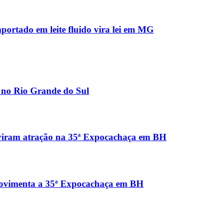
mportado em leite fluido vira lei em MG
s no Rio Grande do Sul
o viram atração na 35ª Expocachaça em BH
 movimenta a 35ª Expocachaça em BH