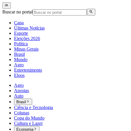
Buscar no portal
Capa
Últimas Notícias
Esporte
Eleições 2026
Política
Minas Gerais
Brasil
Mundo
Agro
Entretenimento
Eloos
Agro
Apostas
Auto
Brasil
Ciência e Tecnologia
Colunas
Copa do Mundo
Cultura e Lazer
Economia