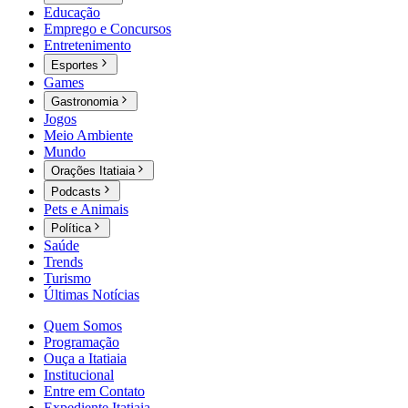
Educação
Emprego e Concursos
Entretenimento
Esportes
Games
Gastronomia
Jogos
Meio Ambiente
Mundo
Orações Itatiaia
Podcasts
Pets e Animais
Política
Saúde
Trends
Turismo
Últimas Notícias
Quem Somos
Programação
Ouça a Itatiaia
Institucional
Entre em Contato
Expediente Itatiaia