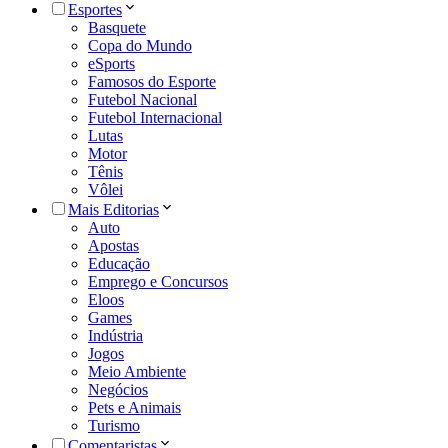
Esportes
Basquete
Copa do Mundo
eSports
Famosos do Esporte
Futebol Nacional
Futebol Internacional
Lutas
Motor
Tênis
Vôlei
Mais Editorias
Auto
Apostas
Educação
Emprego e Concursos
Eloos
Games
Indústria
Jogos
Meio Ambiente
Negócios
Pets e Animais
Turismo
Comentaristas