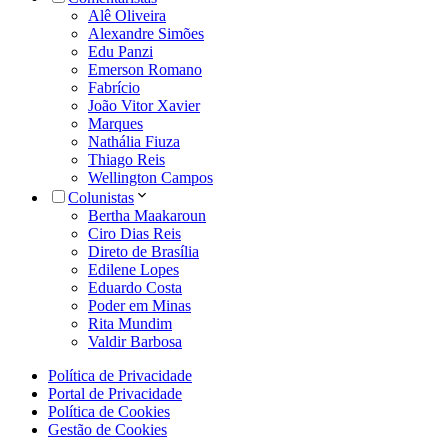
Alê Oliveira
Alexandre Simões
Edu Panzi
Emerson Romano
Fabrício
João Vitor Xavier
Marques
Nathália Fiuza
Thiago Reis
Wellington Campos
Colunistas
Bertha Maakaroun
Ciro Dias Reis
Direto de Brasília
Edilene Lopes
Eduardo Costa
Poder em Minas
Rita Mundim
Valdir Barbosa
Política de Privacidade
Portal de Privacidade
Política de Cookies
Gestão de Cookies