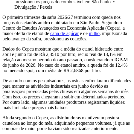
pressionou os preços do combustível em São Paulo.
•
Divulgação / Pexels
O primeiro trimestre da safra 2026/27 terminou com queda nos
preços dos etanóis anidro e hidratado em São Paulo. Segundo o
Centro de Estudos Avançados em Economia Aplicada (Cepea), a
maior oferta de etanol de
cana-de-açúcar
e de
milho
, impulsionada
pelo avanço da safra, pressionou as cotações.
Dados do Cepea mostram que a média do etanol hidratado entre
abril e junho foi de R$ 2,3510 por litro, recuo real de 13,1% em
relação ao mesmo período do ano passado, considerando o IGP-M
de junho de 2026. No caso do etanol anidro, a queda foi de 12,4%
no mercado spot, com média de R$ 2,6868 por litro.
De acordo com os pesquisadores, as usinas enfrentaram dificuldades
para manter as atividades industriais em junho devido às
paralisações provocadas pelas chuvas em algumas semanas do mês.
Com isso, os preços chegaram a subir em determinados períodos.
Por outro lado, algumas unidades produtoras registraram liquidez
mais limitada e preços mais baixos.
Ainda segundo o Cepea, as distribuidoras mantiveram postura
cautelosa ao longo do mês, adquirindo pequenos volumes, já que as
compras de maior porte haviam sido realizadas anteriormente.