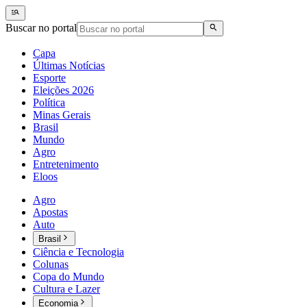
Buscar no portal
Capa
Últimas Notícias
Esporte
Eleições 2026
Política
Minas Gerais
Brasil
Mundo
Agro
Entretenimento
Eloos
Agro
Apostas
Auto
Brasil
Ciência e Tecnologia
Colunas
Copa do Mundo
Cultura e Lazer
Economia