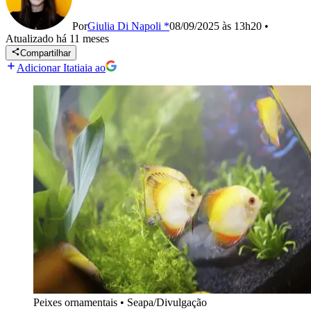
Por
Giulia Di Napoli *
08/09/2025 às 13h20
•
Atualizado
há 11 meses
Compartilhar
Adicionar Itatiaia ao
Peixes ornamentais
•
Seapa/Divulgação