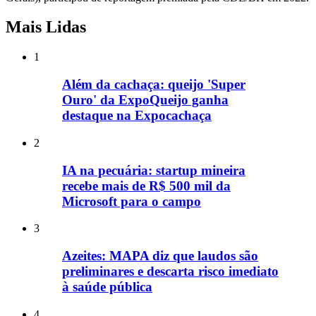
Mais Lidas
1
Além da cachaça: queijo 'Super
Ouro' da ExpoQueijo ganha
destaque na Expocachaça
2
IA na pecuária: startup mineira
recebe mais de R$ 500 mil da
Microsoft para o campo
3
Azeites: MAPA diz que laudos são
preliminares e descarta risco imediato
à saúde pública
4