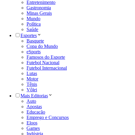
Entretenimento
Gastronomia
Minas Gerais
Mundo
Política
Saúde
Esportes
Basquete
Copa do Mundo
eSports
Famosos do Esporte
Futebol Nacional
Futebol Internacional
Lutas
Motor
Tênis
Vôlei
Mais Editorias
Auto
Apostas
Educação
Emprego e Concursos
Eloos
Games
Indústria