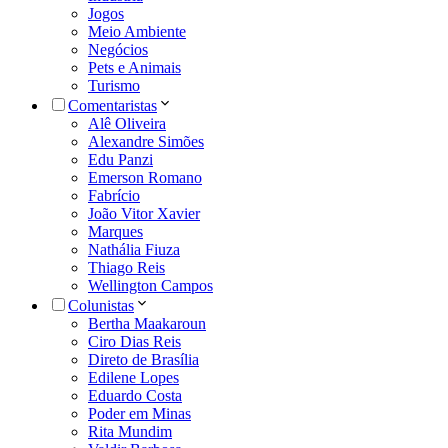
Jogos
Meio Ambiente
Negócios
Pets e Animais
Turismo
Comentaristas
Alê Oliveira
Alexandre Simões
Edu Panzi
Emerson Romano
Fabrício
João Vitor Xavier
Marques
Nathália Fiuza
Thiago Reis
Wellington Campos
Colunistas
Bertha Maakaroun
Ciro Dias Reis
Direto de Brasília
Edilene Lopes
Eduardo Costa
Poder em Minas
Rita Mundim