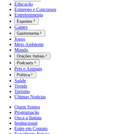
Educação
Emprego e Concursos
Entretenimento
Esportes
Games
Gastronomia
Jogos
Meio Ambiente
Mundo
Orações Itatiaia
Podcasts
Pets e Animais
Política
Saúde
Trends
Turismo
Últimas Notícias
Quem Somos
Programação
Ouça a Itatiaia
Institucional
Entre em Contato
Expediente Itatiaia