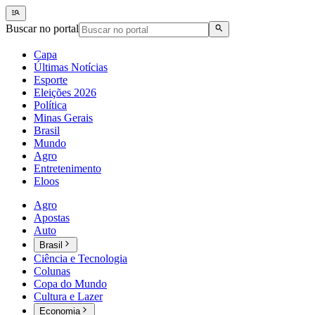
Buscar no portal
Capa
Últimas Notícias
Esporte
Eleições 2026
Política
Minas Gerais
Brasil
Mundo
Agro
Entretenimento
Eloos
Agro
Apostas
Auto
Brasil
Ciência e Tecnologia
Colunas
Copa do Mundo
Cultura e Lazer
Economia