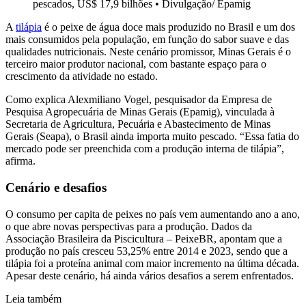
pescados, US$ 17,9 bilhões
•
Divulgação/ Epamig
A
tilápia
é o peixe de água doce mais produzido no Brasil e um dos
mais consumidos pela população, em função do sabor suave e das
qualidades nutricionais. Neste cenário promissor, Minas Gerais é o
terceiro maior produtor nacional, com bastante espaço para o
crescimento da atividade no estado.
Como explica Alexmiliano Vogel, pesquisador da Empresa de
Pesquisa Agropecuária de Minas Gerais (Epamig), vinculada à
Secretaria de Agricultura, Pecuária e Abastecimento de Minas
Gerais (Seapa), o Brasil ainda importa muito pescado. “Essa fatia do
mercado pode ser preenchida com a produção interna de tilápia”,
afirma.
Cenário e desafios
O consumo per capita de peixes no país vem aumentando ano a ano,
o que abre novas perspectivas para a produção. Dados da
Associação Brasileira da Piscicultura – PeixeBR, apontam que a
produção no país cresceu 53,25% entre 2014 e 2023, sendo que a
tilápia foi a proteína animal com maior incremento na última década.
Apesar deste cenário, há ainda vários desafios a serem enfrentados.
Leia também