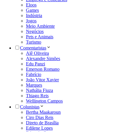
Eloos
Games
Indústria
Jogos
Meio Ambiente
Negócios
Pets e Animais
Turismo
Comentaristas
Alê Oliveira
Alexandre Simões
Edu Panzi
Emerson Romano
Fabrício
João Vitor Xavier
Marques
Nathália Fiuza
Thiago Reis
Wellington Campos
Colunistas
Bertha Maakaroun
Ciro Dias Reis
Direto de Brasília
Edilene Lopes