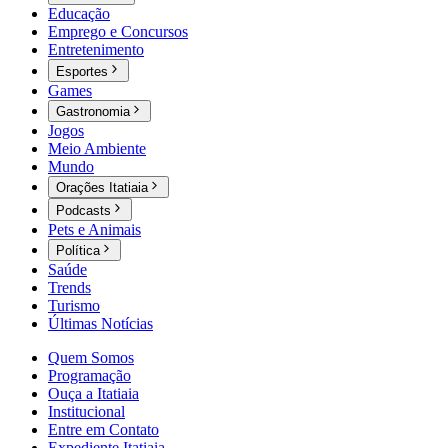
Educação
Emprego e Concursos
Entretenimento
Esportes
Games
Gastronomia
Jogos
Meio Ambiente
Mundo
Orações Itatiaia
Podcasts
Pets e Animais
Política
Saúde
Trends
Turismo
Últimas Notícias
Quem Somos
Programação
Ouça a Itatiaia
Institucional
Entre em Contato
Expediente Itatiaia