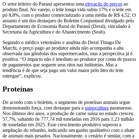
O setor leiteiro do Paraná apresentou uma
elevação de preços
ao
produto final. No varejo, o leite longa vida subiu 17% e o leite em
pó 8,8%, com o produto comercializado a uma média de R$ 4,52. O
assunto é um dos destaques do Boletim Conjuntural divulgado pelo
Departamento de Economia Rural do Paraná (Deral), vinculado à
Secretaria da Agricultura e do Abastecimento (Seab).
Segundo o médico veterinário e analista do Deral Thiago De
Marchi, o preço pago ao produtor ainda não acompanha a alta
observada nas gôndolas dos supermercados, mas a perspectiva já é
positiva. “O impacto não é imediato ao produtor por conta de prazos
de pagamentos que seguem seus ritos nas indústrias. Mas a
tendência é de que seja pago um valor maior pelo litro do leite
entregue”, explicou.
Proteínas
De acordo com o boletim, o segmento de proteínas animais segue
demonstrando força, com destaque para a
suinocultura
paranaense.
Nos últimos dez anos, a produção de carne suína no estado cresceu
57,7%, saltando de 777,74 mil toneladas em 2016 para 1,23 milhão
de toneladas em 2025. Esse crescimento produtivo superou a
ampliação do rebanho, indicando um ganho qualitativo com o abate
de animais mais pesados. Nacionalmente, o cenário é similar, com a