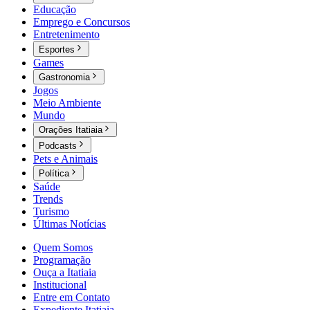
Educação
Emprego e Concursos
Entretenimento
Esportes
Games
Gastronomia
Jogos
Meio Ambiente
Mundo
Orações Itatiaia
Podcasts
Pets e Animais
Política
Saúde
Trends
Turismo
Últimas Notícias
Quem Somos
Programação
Ouça a Itatiaia
Institucional
Entre em Contato
Expediente Itatiaia