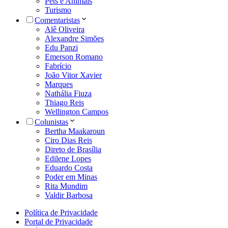
Pets e Animais
Turismo
Comentaristas
Alê Oliveira
Alexandre Simões
Edu Panzi
Emerson Romano
Fabrício
João Vitor Xavier
Marques
Nathália Fiuza
Thiago Reis
Wellington Campos
Colunistas
Bertha Maakaroun
Ciro Dias Reis
Direto de Brasília
Edilene Lopes
Eduardo Costa
Poder em Minas
Rita Mundim
Valdir Barbosa
Política de Privacidade
Portal de Privacidade