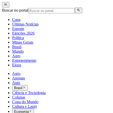
Buscar no portal
Capa
Últimas Notícias
Esporte
Eleições 2026
Política
Minas Gerais
Brasil
Mundo
Agro
Entretenimento
Eloos
Agro
Apostas
Auto
Brasil
Ciência e Tecnologia
Colunas
Copa do Mundo
Cultura e Lazer
Economia