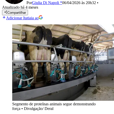
Por
Giulia Di Napoli *
06/04/2026 às 20h32
•
Atualizado
há 4 meses
Compartilhar
Adicionar Itatiaia ao
Segmento de proteínas animais segue demonstrando
força
•
Divulgação/ Deral