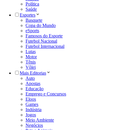
Política
Saúde
Esportes
Basquete
Copa do Mundo
eSports
Famosos do Esporte
Futebol Nacional
Futebol Internacional
Lutas
Motor
Tênis
Vôlei
Mais Editorias
Auto
Apostas
Educação
Emprego e Concursos
Eloos
Games
Indústria
Jogos
Meio Ambiente
Negócios