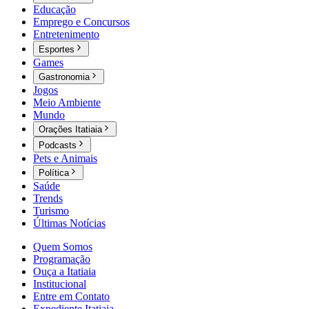
Educação
Emprego e Concursos
Entretenimento
Esportes
Games
Gastronomia
Jogos
Meio Ambiente
Mundo
Orações Itatiaia
Podcasts
Pets e Animais
Política
Saúde
Trends
Turismo
Últimas Notícias
Quem Somos
Programação
Ouça a Itatiaia
Institucional
Entre em Contato
Expediente Itatiaia