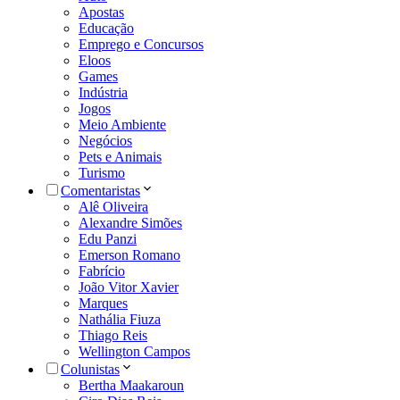
Apostas
Educação
Emprego e Concursos
Eloos
Games
Indústria
Jogos
Meio Ambiente
Negócios
Pets e Animais
Turismo
Comentaristas
Alê Oliveira
Alexandre Simões
Edu Panzi
Emerson Romano
Fabrício
João Vitor Xavier
Marques
Nathália Fiuza
Thiago Reis
Wellington Campos
Colunistas
Bertha Maakaroun