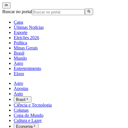
Buscar no portal
Capa
Últimas Notícias
Esporte
Eleições 2026
Política
Minas Gerais
Brasil
Mundo
Agro
Entretenimento
Eloos
Agro
Apostas
Auto
Brasil
Ciência e Tecnologia
Colunas
Copa do Mundo
Cultura e Lazer
Economia