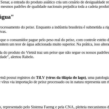
nar, a entrada do produto asiático cria um cenário de desigualdade re
 mesmos padrões de qualidade nacionais prejudica toda a cadeia produtiv
 água"
processamento do peixe. Enquanto a indústria brasileira é submetida a 
ivas.
ue o consumidor pague pelo peso real do peixe, com controle estrito d
em um teor de água adicionada muito superior. Na prática, isso altera o
da do produto do Vietnã traz um peixe que não segue os nossos padrões 
dade", alertou Rabelo.
tnã possui registros do
TiLV (vírus da tilápia do lago)
, uma patologi
sse vírus via importação de peixe processado ou in natura representa u
ivo, representado pelo Sistema Faemg e pela CNA, pleiteia mecanismos d