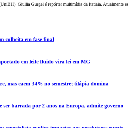
iBH), Giullia Gurgel é repórter multimídia da Itatiaia. Atualmente esc
 colheita em fase final
mportado em leite fluido vira lei em MG
re, mas caem 34% no semestre; tilápia domina
ve ser barrada por 2 anos na Europa, admite governo
 especialista explica impactos aos produtores rurais