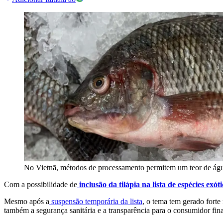
No Vietnã, métodos de processamento permitem um teor de águ
Com a possibilidade de
inclusão da tilápia na lista de espécies exót
Mesmo após a
suspensão temporária da lista
, o tema tem gerado fort
também a segurança sanitária e a transparência para o consumidor fina