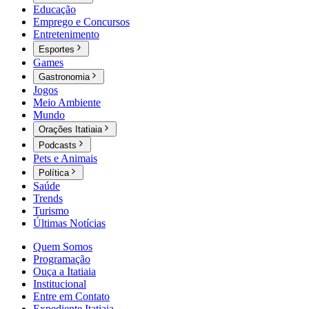
Educação
Emprego e Concursos
Entretenimento
Esportes
Games
Gastronomia
Jogos
Meio Ambiente
Mundo
Orações Itatiaia
Podcasts
Pets e Animais
Política
Saúde
Trends
Turismo
Últimas Notícias
Quem Somos
Programação
Ouça a Itatiaia
Institucional
Entre em Contato
Expediente Itatiaia