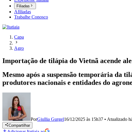
Filiadas
Afiliadas
Trabalhe Conosco
Capa
Agro
Importação de tilápia do Vietnã acende aler
Mesmo após a suspensão temporária da tiláp
produtores nacionais e entidades do agron
Por
Giullia Gurgel
16/12/2025 às 15h37
•
Atualizado
h
Compartilhar
Adicionar Itatiaia ao