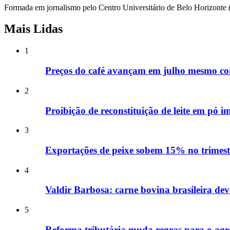
Formada em jornalismo pelo Centro Universitário de Belo Horizonte (Un
Mais Lidas
1
Preços do café avançam em julho mesmo com
2
Proibição de reconstituição de leite em pó i
3
Exportações de peixe sobem 15% no trimest
4
Valdir Barbosa: carne bovina brasileira de
5
Reforma tributária muda regras para o agro;