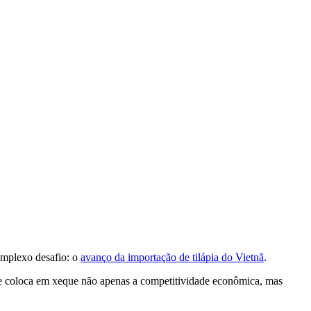
omplexo desafio: o
avanço da importação de tilápia do Vietnã
.
que coloca em xeque não apenas a competitividade econômica, mas