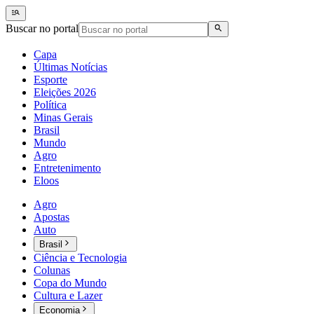
Buscar no portal
Capa
Últimas Notícias
Esporte
Eleições 2026
Política
Minas Gerais
Brasil
Mundo
Agro
Entretenimento
Eloos
Agro
Apostas
Auto
Brasil
Ciência e Tecnologia
Colunas
Copa do Mundo
Cultura e Lazer
Economia