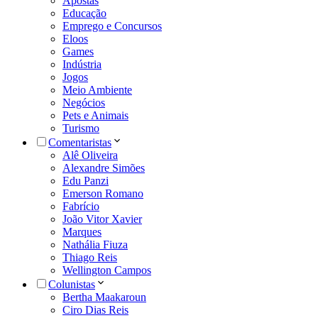
Apostas
Educação
Emprego e Concursos
Eloos
Games
Indústria
Jogos
Meio Ambiente
Negócios
Pets e Animais
Turismo
Comentaristas
Alê Oliveira
Alexandre Simões
Edu Panzi
Emerson Romano
Fabrício
João Vitor Xavier
Marques
Nathália Fiuza
Thiago Reis
Wellington Campos
Colunistas
Bertha Maakaroun
Ciro Dias Reis