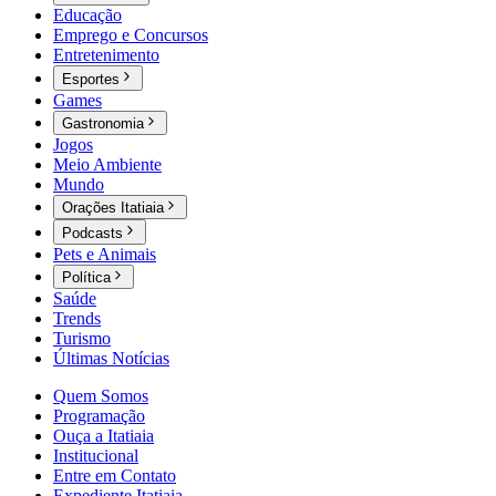
Educação
Emprego e Concursos
Entretenimento
Esportes
Games
Gastronomia
Jogos
Meio Ambiente
Mundo
Orações Itatiaia
Podcasts
Pets e Animais
Política
Saúde
Trends
Turismo
Últimas Notícias
Quem Somos
Programação
Ouça a Itatiaia
Institucional
Entre em Contato
Expediente Itatiaia