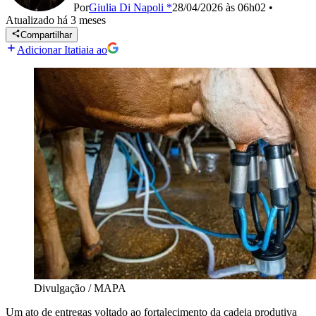
Por
Giulia Di Napoli *
28/04/2026 às 06h02
•
Atualizado
há 3 meses
Compartilhar
Adicionar Itatiaia ao
Divulgação / MAPA
Um ato de entregas voltado ao fortalecimento da cadeia produtiva