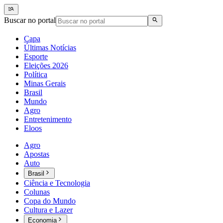
Buscar no portal
Capa
Últimas Notícias
Esporte
Eleições 2026
Política
Minas Gerais
Brasil
Mundo
Agro
Entretenimento
Eloos
Agro
Apostas
Auto
Brasil
Ciência e Tecnologia
Colunas
Copa do Mundo
Cultura e Lazer
Economia