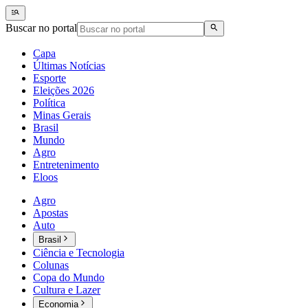
Buscar no portal
Capa
Últimas Notícias
Esporte
Eleições 2026
Política
Minas Gerais
Brasil
Mundo
Agro
Entretenimento
Eloos
Agro
Apostas
Auto
Brasil
Ciência e Tecnologia
Colunas
Copa do Mundo
Cultura e Lazer
Economia