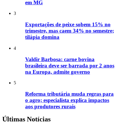
em MG
3
Exportações de peixe sobem 15% no
trimestre, mas caem 34% no semestre;
tilápia domina
4
Valdir Barbosa: carne bovina
brasileira deve ser barrada por 2 anos
na Europa, admite governo
5
Reforma tributária muda regras para
o agro; especialista explica impactos
aos produtores rurais
Últimas Notícias