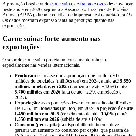
A produção brasileira de
carne suína
, de
frango
e
ovos
deve avançar
neste ano e em 2026, segundo a Associação Brasileira de Proteína
Animal (ABPA), durante coletiva de imprensa nesta quarta-feira (3).
Os dados mostram expansão tanta na produção quanto nas
exportações.
Carne suína: forte aumento nas
exportações
O setor de carne suína projeta um crescimento robusto,
especialmente nas vendas internacionais.
Produção:
estima-se que a produção, que foi de 5,305
milhões de toneladas (milhões ton) em 2024, atinja
até 5,550
milhões toneladas em 2025
(aumento de até +4,6%) e
até
5,700 milhões em 2026
(alta de até +2,7% em relação a
2025).
Exportação:
as exportações devem ter um salto significativo.
De 1.353 mil toneladas (mil ton) em 2024, a projeção é de
até
1.490 mil ton em 2025
(crescimento de até
+10,0%
) e
até
1.550 mil ton em 2026
(subida de até +4,0%).
Consumo (per capita):
a disponibilidade interna deve
garantir um aumento no consumo per capita, que passará de
18,6 kg em 2024 para
até 19,0 kg em 2025
(até +2,3%) e
até