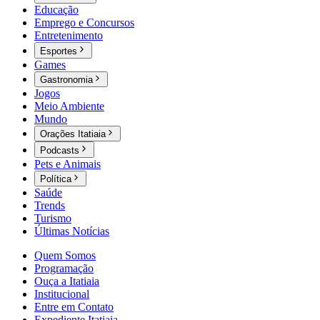
Educação
Emprego e Concursos
Entretenimento
Esportes
Games
Gastronomia
Jogos
Meio Ambiente
Mundo
Orações Itatiaia
Podcasts
Pets e Animais
Política
Saúde
Trends
Turismo
Últimas Notícias
Quem Somos
Programação
Ouça a Itatiaia
Institucional
Entre em Contato
Expediente Itatiaia