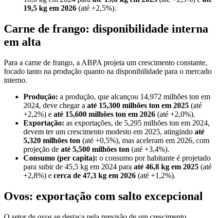
19,5 kg em 2026
(até +2,5%).
Carne de frango: disponibilidade interna
em alta
Para a carne de frango, a ABPA projeta um crescimento constante,
focado tanto na produção quanto na disponibilidade para o mercado
interno.
Produção:
a produção, que alcançou 14,972 milhões ton em
2024, deve chegar a
até 15,300 milhões ton em 2025
(até
+2,2%) e
até 15,600 milhões ton em 2026
(até +2,0%).
Exportação:
as exportações, de 5,295 milhões ton em 2024,
devem ter um crescimento modesto em 2025, atingindo
até
5,320 milhões ton
(até +0,5%), mas aceleram em 2026, com
projeção de
até 5,500 milhões ton
(até +3,4%).
Consumo (per capita):
o consumo por habitante é projetado
para subir de 45,5 kg em 2024 para
até 46,8 kg em 2025
(até
+2,8%) e
cerca de 47,3 kg em 2026
(até +1,2%).
Ovos: exportação com salto excepcional
O setor de ovos se destaca pela previsão de um crescimento