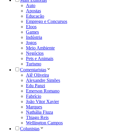
Mais Editorias
Auto
Apostas
Educação
Emprego e Concursos
Eloos
Games
Indústria
Jogos
Meio Ambiente
Negócios
Pets e Animais
Turismo
Comentaristas
Alê Oliveira
Alexandre Simões
Edu Panzi
Emerson Romano
Fabrício
João Vitor Xavier
Marques
Nathália Fiuza
Thiago Reis
Wellington Campos
Colunistas