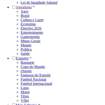
Lei de Igualdade Salarial
Jornalismo
Agro
Brasil
Cultura e Lazer
Economia
Eleições 2026
Entretenimento
Gastronomia
Minas Gerais
Mundo
Política
Saúde
Esportes
Basquete
Copa do Mundo
eSports
Famosos do Esporte
Futebol Nacional
Futebol Internacional
Lutas
Motor
Tênis
Vôlei