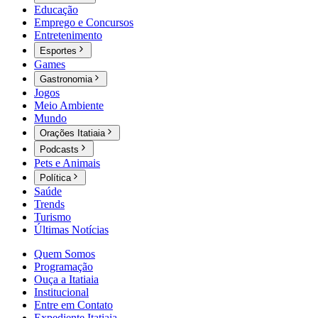
Educação
Emprego e Concursos
Entretenimento
Esportes
Games
Gastronomia
Jogos
Meio Ambiente
Mundo
Orações Itatiaia
Podcasts
Pets e Animais
Política
Saúde
Trends
Turismo
Últimas Notícias
Quem Somos
Programação
Ouça a Itatiaia
Institucional
Entre em Contato
Expediente Itatiaia