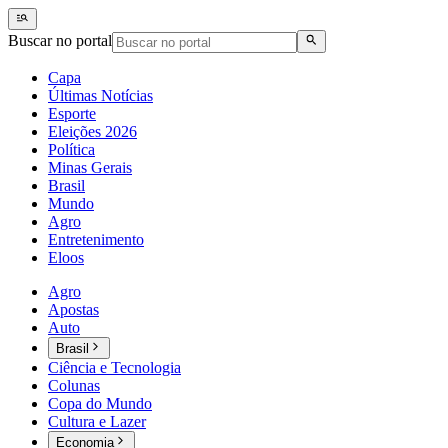
Buscar no portal
Capa
Últimas Notícias
Esporte
Eleições 2026
Política
Minas Gerais
Brasil
Mundo
Agro
Entretenimento
Eloos
Agro
Apostas
Auto
Brasil
Ciência e Tecnologia
Colunas
Copa do Mundo
Cultura e Lazer
Economia