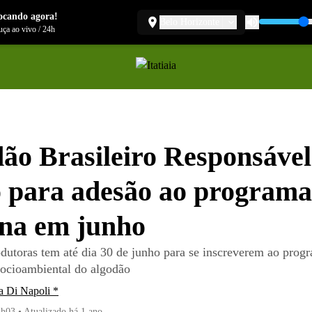
ocando agora!
Belo Horizonte
ça ao vivo
/
24h
ão Brasileiro Responsável
 para adesão ao programa
na em junho
dutoras tem até dia 30 de junho para se inscreverem ao prog
 socioambiental do algodão
a Di Napoli *
5h03
•
Atualizado
há 1 ano