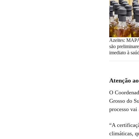
Azeites: MAPA
são preliminare
imediato à saú
Atenção a
O Coordenado
Grosso do Su
processo vai
“A certifica
climáticas, q