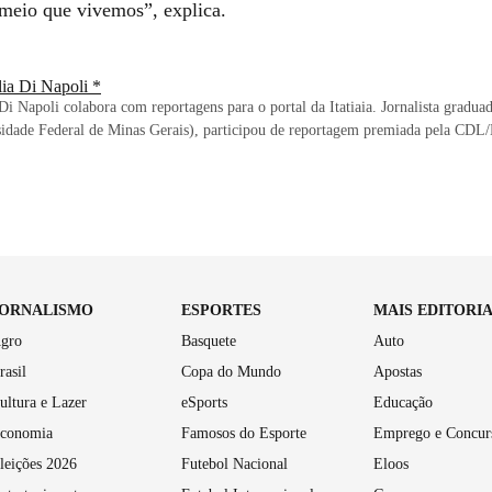
meio que vivemos”, explica.
lia Di Napoli *
Di Napoli colabora com reportagens para o portal da Itatiaia. Jornalista grad
sidade Federal de Minas Gerais), participou de reportagem premiada pela CD
JORNALISMO
ESPORTES
MAIS EDITORI
gro
Basquete
Auto
rasil
Copa do Mundo
Apostas
ultura e Lazer
eSports
Educação
conomia
Famosos do Esporte
Emprego e Concur
leições 2026
Futebol Nacional
Eloos