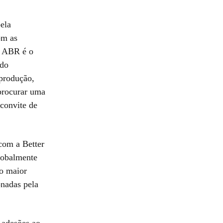
ela
om as
 O ABR é o
ido
 produção,
 procurar uma
 convite de
com a Better
lobalmente
 o maior
onadas pela
 adesões ao