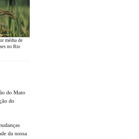
or média de
ses no Rio
dão do Mato
ução do
 mudanças
ade da nossa