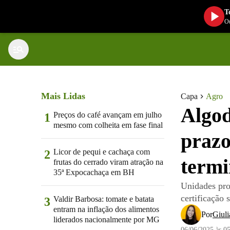
T
Ou
Mais Lidas
Capa
Agro
Algod
Preços do café avançam em julho
1
mesmo com colheita em fase final
prazo
Licor de pequi e cachaça com
2
termi
frutas do cerrado viram atração na
35ª Expocachaça em BH
Unidades pro
certificação
Valdir Barbosa: tomate e batata
3
entram na inflação dos alimentos
Por
Giuli
liderados nacionalmente por MG
06/06/2025 às 0