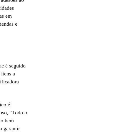
idades
das em
zendas e
ue é seguido
itens a
ificadora
ico é
roso, “Todo o
ito bem
a garantir