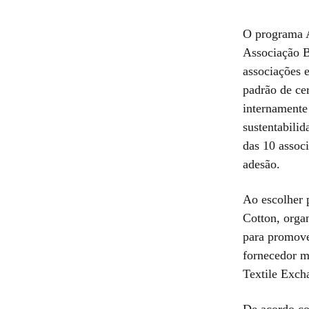
O programa A
Associação B
associações e
padrão de cer
internamente
sustentabili
das 10 associ
adesão.
Ao escolher 
Cotton, orga
para promove
fornecedor m
Textile Exch
De acordo co