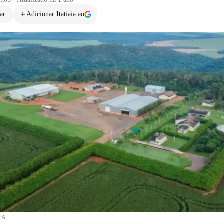
ar
Adicionar Itatiaia ao
PA