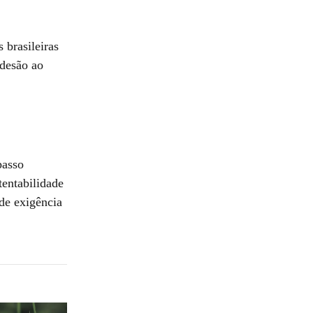
 brasileiras
adesão ao
passo
tentabilidade
 de exigência