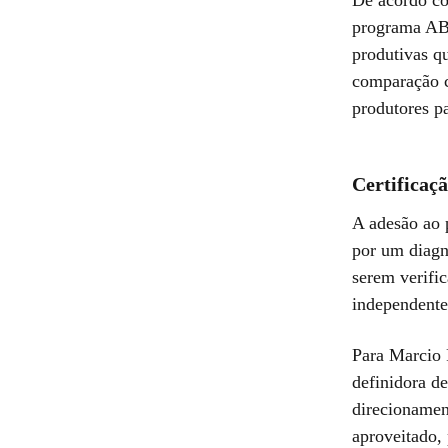
programa ABR
produtivas q
comparação c
produtores p
Certificaç
A adesão ao 
por um diagnó
serem verific
independente.
Para Marcio 
definidora de
direcionamen
aproveitado, 