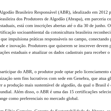
lgodão Brasileiro Responsável (ABR), idealizado em 2012 p
rasileira dos Produtores de Algodão (Abrapa), em parceria c
staduais, está com inscrições abertas até o dia 30 de junho.
tificação socioambiental da cotonicultura brasileira reconhec
 que impulsiona práticas responsáveis no campo, conectando
dade e inovação. Produtores que quiserem se inscrever devem
ações estaduais e atualizar os dados cadastrais para receber o
participar do ABR, o produtor pode optar pelo licenciamento 
nização sem fins lucrativos com sede em Genebra, que atua g
r a produção mais sustentável de algodão, da qual o Brasil é
undial. Além disso, o ABR é uma das 15 certificações seleci
ange como preferenciais no mercado global.
m Fábio Carneiro, Gerente de Sustentabilidade da Abrapa, as