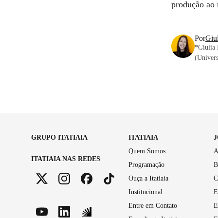
produção ao 
Por
Giu
*Giulia 
(Univer
GRUPO ITATIAIA
ITATIAIA
Quem Somos
A
ITATIAIA NAS REDES
Programação
B
Ouça a Itatiaia
C
Institucional
E
Entre em Contato
E