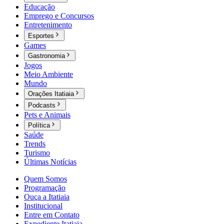
Educação
Emprego e Concursos
Entretenimento
Esportes
Games
Gastronomia
Jogos
Meio Ambiente
Mundo
Orações Itatiaia
Podcasts
Pets e Animais
Política
Saúde
Trends
Turismo
Últimas Notícias
Quem Somos
Programação
Ouça a Itatiaia
Institucional
Entre em Contato
Expediente Itatiaia