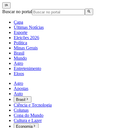
Buscar no portal
Capa
Últimas Notícias
Esporte
Eleições 2026
Política
Minas Gerais
Brasil
Mundo
Agro
Entretenimento
Eloos
Agro
Apostas
Auto
Brasil
Ciência e Tecnologia
Colunas
Copa do Mundo
Cultura e Lazer
Economia