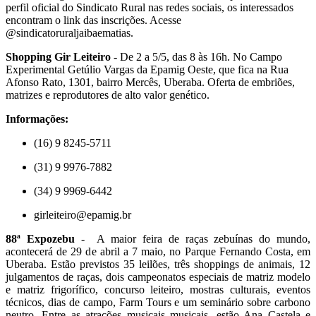
perfil oficial do Sindicato Rural nas redes sociais, os interessados
encontram o link das inscrições. Acesse
@sindicatoruraljaibaematias.
Shopping Gir Leiteiro -
De 2 a 5/5, das 8 às 16h. No Campo
Experimental Getúlio Vargas da Epamig Oeste, que fica na Rua
Afonso Rato, 1301, bairro Mercês, Uberaba. Oferta de embriões,
matrizes e reprodutores de alto valor genético.
Informações:
(16) 9 8245-5711
(31) 9 9976-7882
(34) 9 9969-6442
girleiteiro@epamig.br
88ª Expozebu
- A maior feira de raças zebuínas do mundo,
acontecerá de 29 de abril a 7 maio, no Parque Fernando Costa, em
Uberaba. Estão previstos 35 leilões, três shoppings de animais, 12
julgamentos de raças, dois campeonatos especiais de matriz modelo
e matriz frigorífico, concurso leiteiro, mostras culturais, eventos
técnicos, dias de campo, Farm Tours e um seminário sobre carbono
neutro. Entre as atrações musicais musicais, estão Ana Castela e