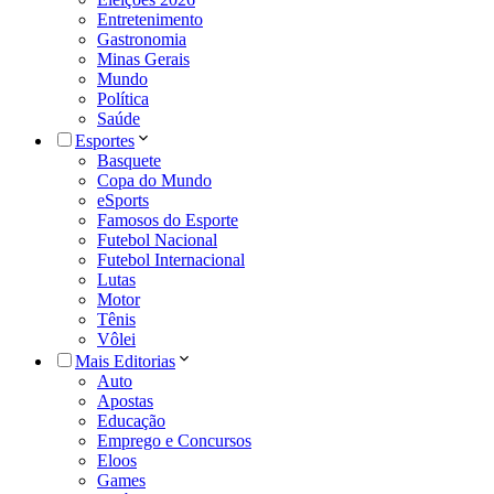
Entretenimento
Gastronomia
Minas Gerais
Mundo
Política
Saúde
Esportes
Basquete
Copa do Mundo
eSports
Famosos do Esporte
Futebol Nacional
Futebol Internacional
Lutas
Motor
Tênis
Vôlei
Mais Editorias
Auto
Apostas
Educação
Emprego e Concursos
Eloos
Games