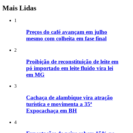
Mais Lidas
1
Preços do café avançam em julho
mesmo com colheita em fase final
2
Proibição de reconstituição de leite em
pó importado em leite fluido vira lei
em MG
3
Cachaça de alambique vira atração
turística e movimenta a 35ª
Expocachaça em BH
4