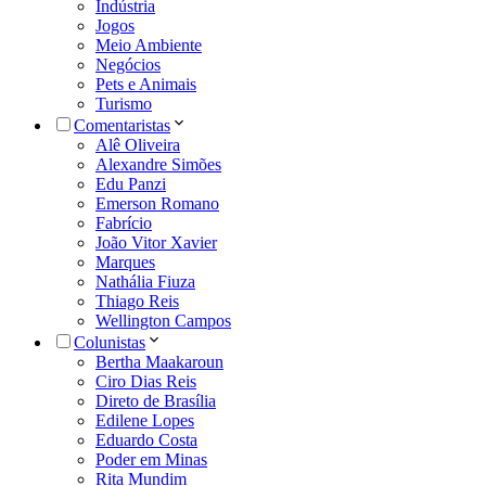
Indústria
Jogos
Meio Ambiente
Negócios
Pets e Animais
Turismo
Comentaristas
Alê Oliveira
Alexandre Simões
Edu Panzi
Emerson Romano
Fabrício
João Vitor Xavier
Marques
Nathália Fiuza
Thiago Reis
Wellington Campos
Colunistas
Bertha Maakaroun
Ciro Dias Reis
Direto de Brasília
Edilene Lopes
Eduardo Costa
Poder em Minas
Rita Mundim