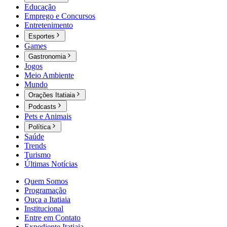
Educação
Emprego e Concursos
Entretenimento
Esportes
Games
Gastronomia
Jogos
Meio Ambiente
Mundo
Orações Itatiaia
Podcasts
Pets e Animais
Política
Saúde
Trends
Turismo
Últimas Notícias
Quem Somos
Programação
Ouça a Itatiaia
Institucional
Entre em Contato
Expediente Itatiaia