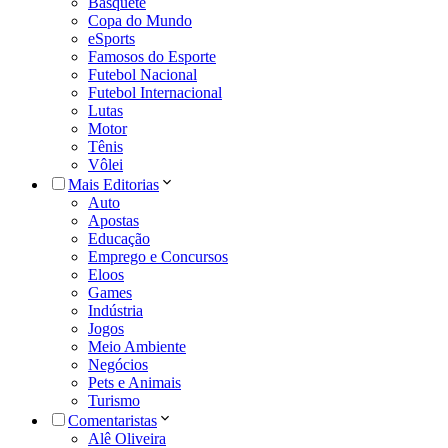
Basquete
Copa do Mundo
eSports
Famosos do Esporte
Futebol Nacional
Futebol Internacional
Lutas
Motor
Tênis
Vôlei
Mais Editorias
Auto
Apostas
Educação
Emprego e Concursos
Eloos
Games
Indústria
Jogos
Meio Ambiente
Negócios
Pets e Animais
Turismo
Comentaristas
Alê Oliveira