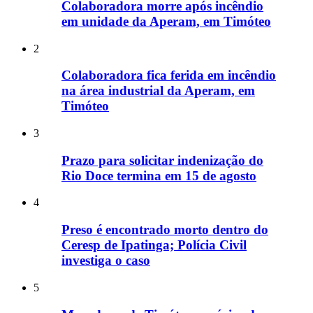
Colaboradora morre após incêndio
em unidade da Aperam, em Timóteo
2
Colaboradora fica ferida em incêndio
na área industrial da Aperam, em
Timóteo
3
Prazo para solicitar indenização do
Rio Doce termina em 15 de agosto
4
Preso é encontrado morto dentro do
Ceresp de Ipatinga; Polícia Civil
investiga o caso
5