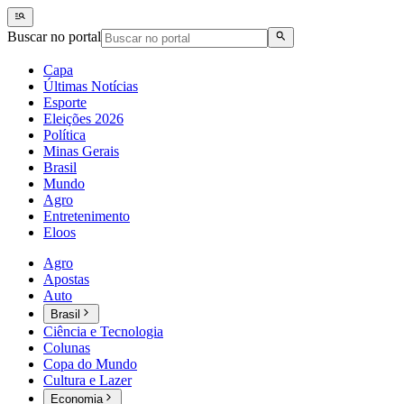
Buscar no portal
Capa
Últimas Notícias
Esporte
Eleições 2026
Política
Minas Gerais
Brasil
Mundo
Agro
Entretenimento
Eloos
Agro
Apostas
Auto
Brasil
Ciência e Tecnologia
Colunas
Copa do Mundo
Cultura e Lazer
Economia