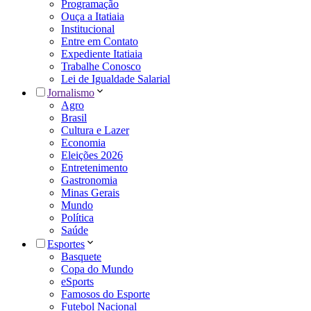
Programação
Ouça a Itatiaia
Institucional
Entre em Contato
Expediente Itatiaia
Trabalhe Conosco
Lei de Igualdade Salarial
Jornalismo
Agro
Brasil
Cultura e Lazer
Economia
Eleições 2026
Entretenimento
Gastronomia
Minas Gerais
Mundo
Política
Saúde
Esportes
Basquete
Copa do Mundo
eSports
Famosos do Esporte
Futebol Nacional