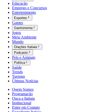
Educação
Emprego e Concursos
Entretenimento
Esportes
Games
Gastronomia
Jogos
Meio Ambiente
Mundo
Orações Itatiaia
Podcasts
Pets e Animais
Política
Saúde
Trends
Turismo
Últimas Notícias
Quem Somos
Programação
Ouça a Itatiaia
Institucional
Entre em Contato
Expediente Itatiaia