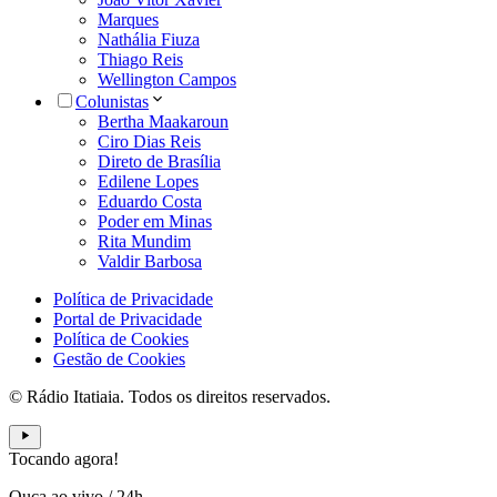
Marques
Nathália Fiuza
Thiago Reis
Wellington Campos
Colunistas
Bertha Maakaroun
Ciro Dias Reis
Direto de Brasília
Edilene Lopes
Eduardo Costa
Poder em Minas
Rita Mundim
Valdir Barbosa
Política de Privacidade
Portal de Privacidade
Política de Cookies
Gestão de Cookies
© Rádio Itatiaia. Todos os direitos reservados.
Tocando agora!
Ouça ao vivo
/
24h