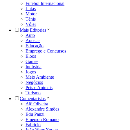
Futebol Internacional
Lutas
Motor
Tênis
Vôlei
Mais Editorias
Auto
Apostas
Educação
Emprego e Concursos
Eloos
Games
Indústria
Jogos
Meio Ambiente
Negócios
Pets e Animais
Turismo
Comentaristas
Alê Oliveira
Alexandre Simões
Edu Panzi
Emerson Romano
Fabrício
João Vitor Xavier