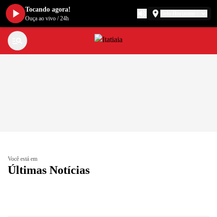
Tocando agora!
Belo Horizonte
Ouça ao vivo
/
24h
Você está em
Últimas Notícias