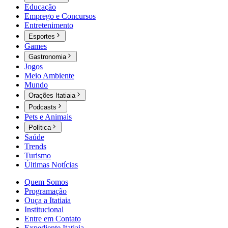
Educação
Emprego e Concursos
Entretenimento
Esportes
Games
Gastronomia
Jogos
Meio Ambiente
Mundo
Orações Itatiaia
Podcasts
Pets e Animais
Política
Saúde
Trends
Turismo
Últimas Notícias
Quem Somos
Programação
Ouça a Itatiaia
Institucional
Entre em Contato
Expediente Itatiaia