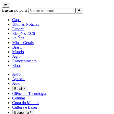
Buscar no portal
Capa
Últimas Notícias
Esporte
Eleições 2026
Política
Minas Gerais
Brasil
Mundo
Agro
Entretenimento
Eloos
Agro
Apostas
Auto
Brasil
Ciência e Tecnologia
Colunas
Copa do Mundo
Cultura e Lazer
Economia