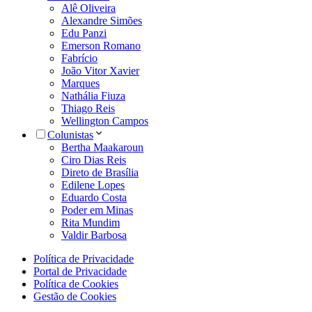
Alê Oliveira
Alexandre Simões
Edu Panzi
Emerson Romano
Fabrício
João Vitor Xavier
Marques
Nathália Fiuza
Thiago Reis
Wellington Campos
Colunistas
Bertha Maakaroun
Ciro Dias Reis
Direto de Brasília
Edilene Lopes
Eduardo Costa
Poder em Minas
Rita Mundim
Valdir Barbosa
Política de Privacidade
Portal de Privacidade
Política de Cookies
Gestão de Cookies