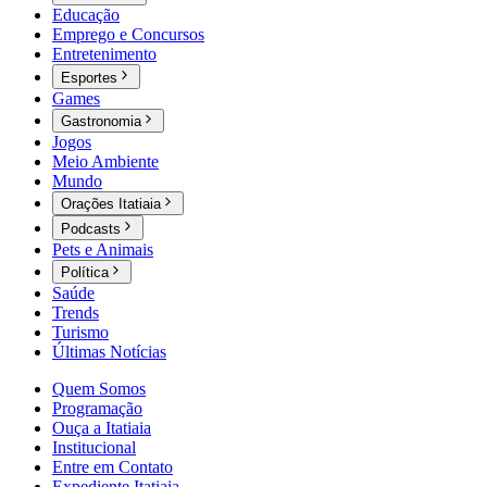
Educação
Emprego e Concursos
Entretenimento
Esportes
Games
Gastronomia
Jogos
Meio Ambiente
Mundo
Orações Itatiaia
Podcasts
Pets e Animais
Política
Saúde
Trends
Turismo
Últimas Notícias
Quem Somos
Programação
Ouça a Itatiaia
Institucional
Entre em Contato
Expediente Itatiaia