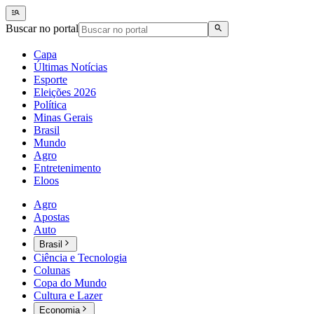
Buscar no portal
Capa
Últimas Notícias
Esporte
Eleições 2026
Política
Minas Gerais
Brasil
Mundo
Agro
Entretenimento
Eloos
Agro
Apostas
Auto
Brasil
Ciência e Tecnologia
Colunas
Copa do Mundo
Cultura e Lazer
Economia