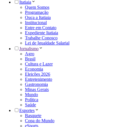
Itatiaia
Quem Somos
Programação
Ouça a Itatiaia
Institucional
Entre em Contato
Expediente Itatiaia
Trabalhe Conosco
Lei de Igualdade Salarial
Jornalismo
Agro
Brasil
Cultura e Lazer
Economia
Eleições 2026
Entretenimento
Gastronomia
Minas Gerais
Mundo
Política
Saúde
Esportes
Basquete
Copa do Mundo
eSports