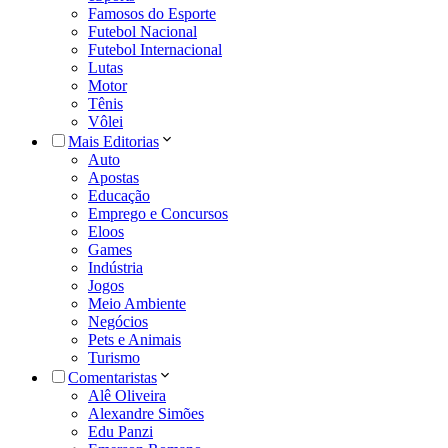
Famosos do Esporte
Futebol Nacional
Futebol Internacional
Lutas
Motor
Tênis
Vôlei
Mais Editorias
Auto
Apostas
Educação
Emprego e Concursos
Eloos
Games
Indústria
Jogos
Meio Ambiente
Negócios
Pets e Animais
Turismo
Comentaristas
Alê Oliveira
Alexandre Simões
Edu Panzi