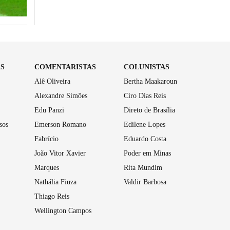
AS
COMENTARISTAS
COLUNISTAS
Alê Oliveira
Bertha Maakaroun
Alexandre Simões
Ciro Dias Reis
Edu Panzi
Direto de Brasília
sos
Emerson Romano
Edilene Lopes
Fabrício
Eduardo Costa
João Vitor Xavier
Poder em Minas
Marques
Rita Mundim
Nathália Fiuza
Valdir Barbosa
Thiago Reis
Wellington Campos