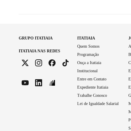
GRUPO ITATIAIA
ITATIAIA
Quem Somos
A
ITATIAIA NAS REDES
Programação
B
Ouça a Itatiaia
C
Institucional
E
Entre em Contato
E
Expediente Itatiaia
E
Trabalhe Conosco
G
Lei de Igualdade Salarial
M
M
P
S