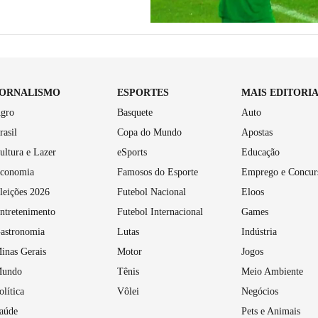
JORNALISMO
ESPORTES
MAIS EDITORI
gro
Basquete
Auto
rasil
Copa do Mundo
Apostas
ultura e Lazer
eSports
Educação
conomia
Famosos do Esporte
Emprego e Concur
leições 2026
Futebol Nacional
Eloos
ntretenimento
Futebol Internacional
Games
astronomia
Lutas
Indústria
inas Gerais
Motor
Jogos
undo
Tênis
Meio Ambiente
olítica
Vôlei
Negócios
aúde
Pets e Animais