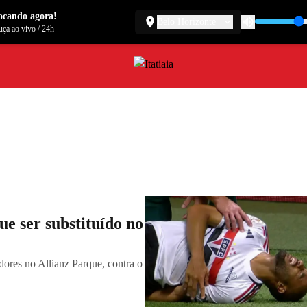
ocando agora!
Belo Horizonte
ça ao vivo
/
24h
ue ser substituído no
dores no Allianz Parque, contra o