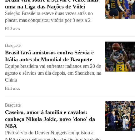
uma na Liga das Nações de Vôlei
Seleção Brasileira esteve duas vezes atrás no
placar, mas conquistou vitória por 3 sets a 2
Há 3 anos
Basquete
Brasil fará amistosos contra Sérvia e
Itália antes do Mundial de Basquete
Equipe brasileira vai enfrentar italianos em 20 de
agosto e sérvios um dia depois, em Shenzhen, na
China
Há 3 anos
Basquete
Caseiro, amor à família e cavalos:
conheça Nikola Jokic, novo 'dono' da
NBA
Pivô sérvio do Denver Nuggets conquistou a
NBA como melhor jogador das finais e foi eleito