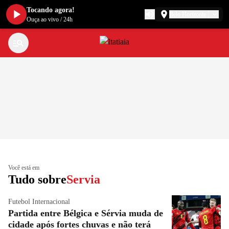
Tocando agora!
Belo Horizonte
Ouça ao vivo
/
24h
Você está em
Tudo sobre
Servia
Futebol Internacional
Partida entre Bélgica e Sérvia muda de
cidade após fortes chuvas e não terá