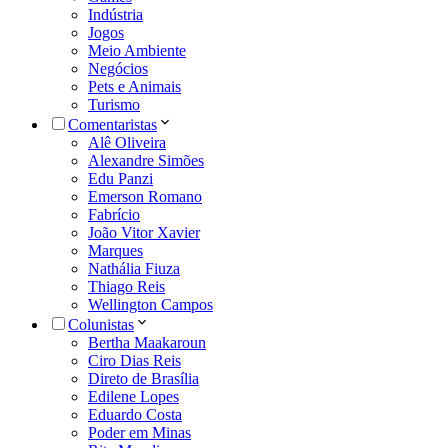
Indústria
Jogos
Meio Ambiente
Negócios
Pets e Animais
Turismo
Comentaristas
Alê Oliveira
Alexandre Simões
Edu Panzi
Emerson Romano
Fabrício
João Vitor Xavier
Marques
Nathália Fiuza
Thiago Reis
Wellington Campos
Colunistas
Bertha Maakaroun
Ciro Dias Reis
Direto de Brasília
Edilene Lopes
Eduardo Costa
Poder em Minas