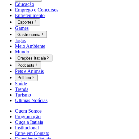
Educação
Emprego e Concursos
Entretenimento
Esportes
Games
Gastronomia
Jogos
Meio Ambiente
Mundo
Orações Itatiaia
Podcasts
Pets e Animais
Política
Saúde
Trends
Turismo
Últimas Notícias
Quem Somos
Programação
Ouça a Itatiaia
Institucional
Entre em Contato
Expediente Itatiaia