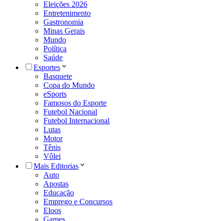
Eleições 2026
Entretenimento
Gastronomia
Minas Gerais
Mundo
Política
Saúde
Esportes
Basquete
Copa do Mundo
eSports
Famosos do Esporte
Futebol Nacional
Futebol Internacional
Lutas
Motor
Tênis
Vôlei
Mais Editorias
Auto
Apostas
Educação
Emprego e Concursos
Eloos
Games