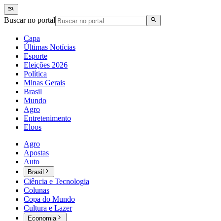
Buscar no portal
Capa
Últimas Notícias
Esporte
Eleições 2026
Política
Minas Gerais
Brasil
Mundo
Agro
Entretenimento
Eloos
Agro
Apostas
Auto
Brasil
Ciência e Tecnologia
Colunas
Copa do Mundo
Cultura e Lazer
Economia