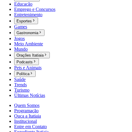
Educação
Emprego e Concursos
Entretenimento
Esportes
Games
Gastronomia
Jogos
Meio Ambiente
Mundo
Orações Itatiaia
Podcasts
Pets e Animais
Política
Saúde
Trends
Turismo
Últimas Notícias
Quem Somos
Programação
Ouça a Itatiaia
Institucional
Entre em Contato
Expediente Itatiaia