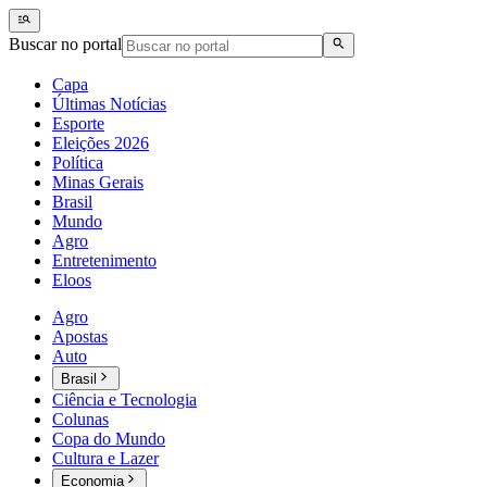
Buscar no portal
Capa
Últimas Notícias
Esporte
Eleições 2026
Política
Minas Gerais
Brasil
Mundo
Agro
Entretenimento
Eloos
Agro
Apostas
Auto
Brasil
Ciência e Tecnologia
Colunas
Copa do Mundo
Cultura e Lazer
Economia