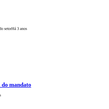
do setor
Há 3 anos
m do mandato
s