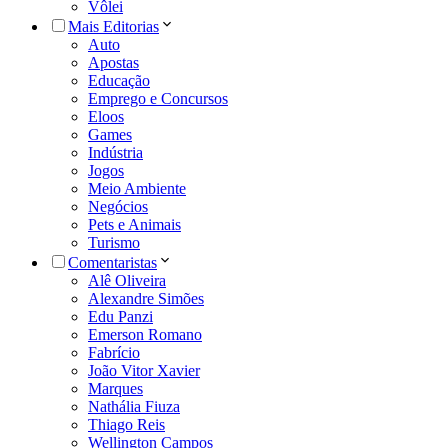
Vôlei
Mais Editorias
Auto
Apostas
Educação
Emprego e Concursos
Eloos
Games
Indústria
Jogos
Meio Ambiente
Negócios
Pets e Animais
Turismo
Comentaristas
Alê Oliveira
Alexandre Simões
Edu Panzi
Emerson Romano
Fabrício
João Vitor Xavier
Marques
Nathália Fiuza
Thiago Reis
Wellington Campos