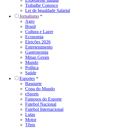
Expediente Itatiaia
Trabalhe Conosco
Lei de Igualdade Salarial
Jornalismo
Agro
Brasil
Cultura e Lazer
Economia
Eleições 2026
Entretenimento
Gastronomia
Minas Gerais
Mundo
Política
Saúde
Esportes
Basquete
Copa do Mundo
eSports
Famosos do Esporte
Futebol Nacional
Futebol Internacional
Lutas
Motor
Tênis