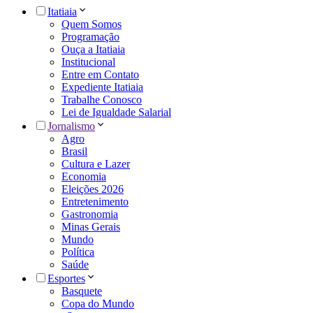
Itatiaia
Quem Somos
Programação
Ouça a Itatiaia
Institucional
Entre em Contato
Expediente Itatiaia
Trabalhe Conosco
Lei de Igualdade Salarial
Jornalismo
Agro
Brasil
Cultura e Lazer
Economia
Eleições 2026
Entretenimento
Gastronomia
Minas Gerais
Mundo
Política
Saúde
Esportes
Basquete
Copa do Mundo