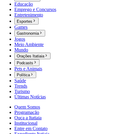
Educação
Emprego e Concursos
Entretenimento
Esportes
Games
Gastronomia
Jogos
Meio Ambiente
Mundo
Orações Itatiaia
Podcasts
Pets e Animais
Política
Saúde
Trends
Turismo
Últimas Notícias
Quem Somos
Programação
Ouça a Itatiaia
Institucional
Entre em Contato
Expediente Itatiaia