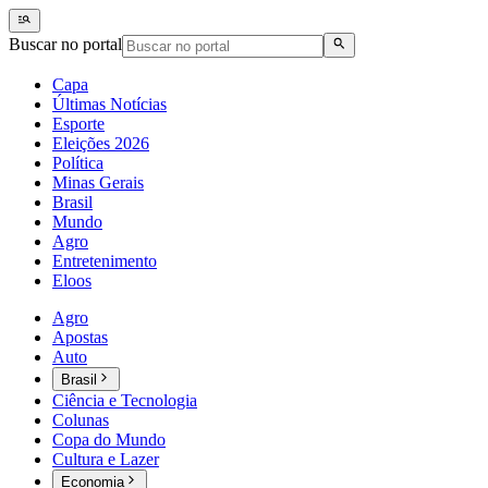
Buscar no portal
Capa
Últimas Notícias
Esporte
Eleições 2026
Política
Minas Gerais
Brasil
Mundo
Agro
Entretenimento
Eloos
Agro
Apostas
Auto
Brasil
Ciência e Tecnologia
Colunas
Copa do Mundo
Cultura e Lazer
Economia