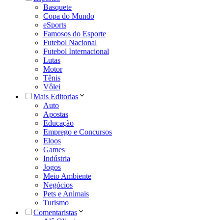
Basquete
Copa do Mundo
eSports
Famosos do Esporte
Futebol Nacional
Futebol Internacional
Lutas
Motor
Tênis
Vôlei
Mais Editorias
Auto
Apostas
Educação
Emprego e Concursos
Eloos
Games
Indústria
Jogos
Meio Ambiente
Negócios
Pets e Animais
Turismo
Comentaristas