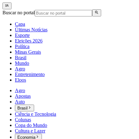
Buscar no portal
Capa
Últimas Notícias
Esporte
Eleições 2026
Política
Minas Gerais
Brasil
Mundo
Agro
Entretenimento
Eloos
Agro
Apostas
Auto
Brasil
Ciência e Tecnologia
Colunas
Copa do Mundo
Cultura e Lazer
Economia