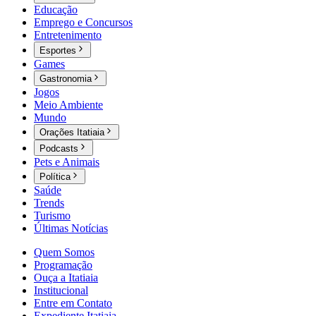
Educação
Emprego e Concursos
Entretenimento
Esportes
Games
Gastronomia
Jogos
Meio Ambiente
Mundo
Orações Itatiaia
Podcasts
Pets e Animais
Política
Saúde
Trends
Turismo
Últimas Notícias
Quem Somos
Programação
Ouça a Itatiaia
Institucional
Entre em Contato
Expediente Itatiaia