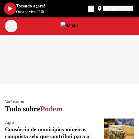
Tocando agora!
Belo Horizonte
Ouça ao vivo
/
24h
Você está em
Tudo sobre
Podem
Agro
Consórcio de municípios mineiros
conquista selo que contribui para a