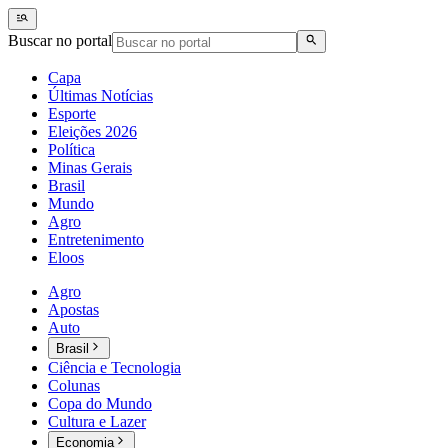
Buscar no portal
Capa
Últimas Notícias
Esporte
Eleições 2026
Política
Minas Gerais
Brasil
Mundo
Agro
Entretenimento
Eloos
Agro
Apostas
Auto
Brasil
Ciência e Tecnologia
Colunas
Copa do Mundo
Cultura e Lazer
Economia