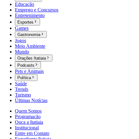
Educação
Emprego e Concursos
Entretenimento
Esportes
Games
Gastronomia
Jogos
Meio Ambiente
Mundo
Orações Itatiaia
Podcasts
Pets e Animais
Política
Saúde
Trends
Turismo
Últimas Notícias
Quem Somos
Programação
Ouça a Itatiaia
Institucional
Entre em Contato
Expediente Itatiaia