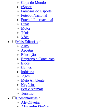
Copa do Mundo
eSports
Famosos do Esporte
Futebol Nacional
Futebol Internacional
Lutas
Motor
Tênis
Vôlei
Mais Editorias
Auto
Apostas
Educação
Emprego e Concursos
Eloos
Games
Indústria
Jogos
Meio Ambiente
Negócios
Pets e Animais
Turismo
Comentaristas
Alê Oliveira
Alexandre Simões