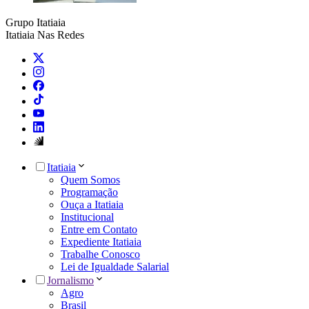
Grupo Itatiaia
Itatiaia Nas Redes
Itatiaia
Quem Somos
Programação
Ouça a Itatiaia
Institucional
Entre em Contato
Expediente Itatiaia
Trabalhe Conosco
Lei de Igualdade Salarial
Jornalismo
Agro
Brasil