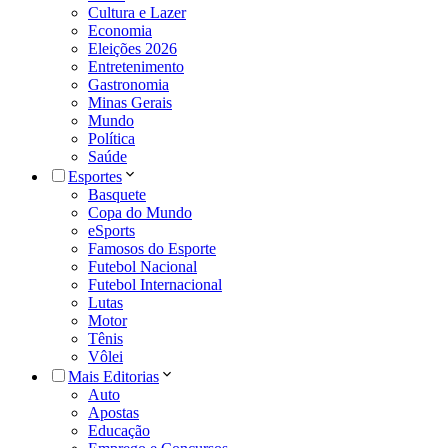
Cultura e Lazer
Economia
Eleições 2026
Entretenimento
Gastronomia
Minas Gerais
Mundo
Política
Saúde
Esportes
Basquete
Copa do Mundo
eSports
Famosos do Esporte
Futebol Nacional
Futebol Internacional
Lutas
Motor
Tênis
Vôlei
Mais Editorias
Auto
Apostas
Educação