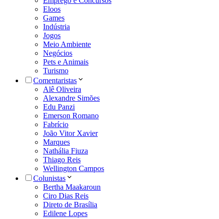
Emprego e Concursos
Eloos
Games
Indústria
Jogos
Meio Ambiente
Negócios
Pets e Animais
Turismo
Comentaristas
Alê Oliveira
Alexandre Simões
Edu Panzi
Emerson Romano
Fabrício
João Vitor Xavier
Marques
Nathália Fiuza
Thiago Reis
Wellington Campos
Colunistas
Bertha Maakaroun
Ciro Dias Reis
Direto de Brasília
Edilene Lopes