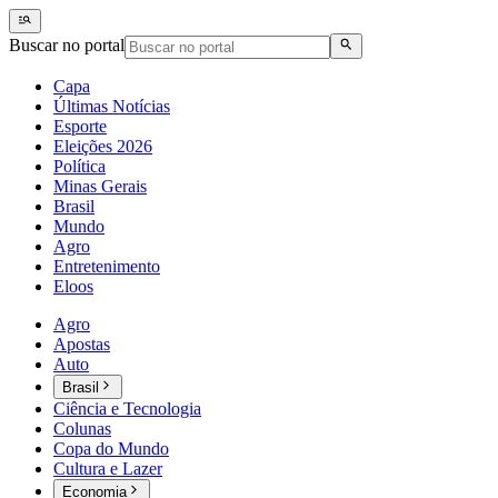
Buscar no portal
Capa
Últimas Notícias
Esporte
Eleições 2026
Política
Minas Gerais
Brasil
Mundo
Agro
Entretenimento
Eloos
Agro
Apostas
Auto
Brasil
Ciência e Tecnologia
Colunas
Copa do Mundo
Cultura e Lazer
Economia