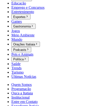
Educação
Emprego e Concursos
Entretenimento
Esportes
Games
Gastronomia
Jogos
Meio Ambiente
Mundo
Orações Itatiaia
Podcasts
Pets e Animais
Política
Saúde
Trends
Turismo
Últimas Notícias
Quem Somos
Programação
Ouça a Itatiaia
Institucional
Entre em Contato
Expediente Itatiaia