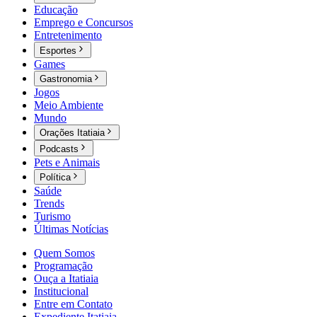
Educação
Emprego e Concursos
Entretenimento
Esportes
Games
Gastronomia
Jogos
Meio Ambiente
Mundo
Orações Itatiaia
Podcasts
Pets e Animais
Política
Saúde
Trends
Turismo
Últimas Notícias
Quem Somos
Programação
Ouça a Itatiaia
Institucional
Entre em Contato
Expediente Itatiaia