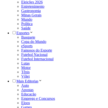
Eleições 2026
Entretenimento
Gastronomia
Minas Gerais
Mundo
Política
Saúde
Esportes
Basquete
Copa do Mundo
eSports
Famosos do Esporte
Futebol Nacional
Futebol Internacional
Lutas
Motor
Tênis
Vôlei
Mais Editorias
Auto
Apostas
Educação
Emprego e Concursos
Eloos
Games