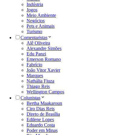
Indústria
Jogos
Meio Ambiente
Negócios
Pets e Animais
Turismo
Comentaristas
Alê Oliveira
Alexandre Simões
Edu Panzi
Emerson Romano
Fabrício
João Vitor Xavier
Marques
Nathália Fiuza
Thiago Reis
Wellington Campos
Colunistas
Bertha Maakaroun
Ciro Dias Reis
Direto de Brasília
Edilene Lopes
Eduardo Costa
Poder em Minas