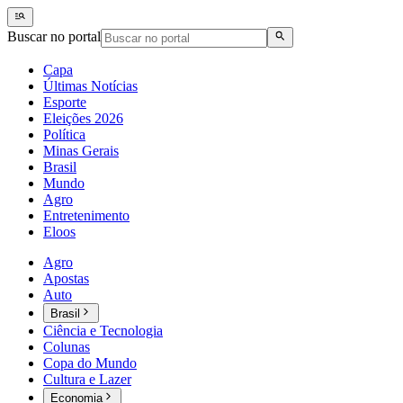
Buscar no portal
Capa
Últimas Notícias
Esporte
Eleições 2026
Política
Minas Gerais
Brasil
Mundo
Agro
Entretenimento
Eloos
Agro
Apostas
Auto
Brasil
Ciência e Tecnologia
Colunas
Copa do Mundo
Cultura e Lazer
Economia