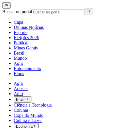
Buscar no portal
Capa
Últimas Notícias
Esporte
Eleições 2026
Política
Minas Gerais
Brasil
Mundo
Agro
Entretenimento
Eloos
Agro
Apostas
Auto
Brasil
Ciência e Tecnologia
Colunas
Copa do Mundo
Cultura e Lazer
Economia