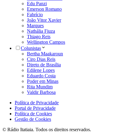
Edu Panzi
Emerson Romano
Fabrício
João Vitor Xavier
Marques
Nathália Fiuza
Thiago Reis
Wellington Campos
Colunistas
Bertha Maakaroun
Ciro Dias Reis
Direto de Brasília
Edilene Lopes
Eduardo Costa
Poder em Minas
Rita Mundim
Valdir Barbosa
Política de Privacidade
Portal de Privacidade
Política de Cookies
Gestão de Cookies
© Rádio Itatiaia. Todos os direitos reservados.