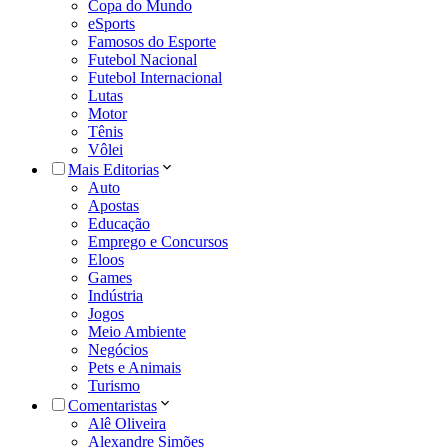
Copa do Mundo
eSports
Famosos do Esporte
Futebol Nacional
Futebol Internacional
Lutas
Motor
Tênis
Vôlei
Mais Editorias
Auto
Apostas
Educação
Emprego e Concursos
Eloos
Games
Indústria
Jogos
Meio Ambiente
Negócios
Pets e Animais
Turismo
Comentaristas
Alê Oliveira
Alexandre Simões