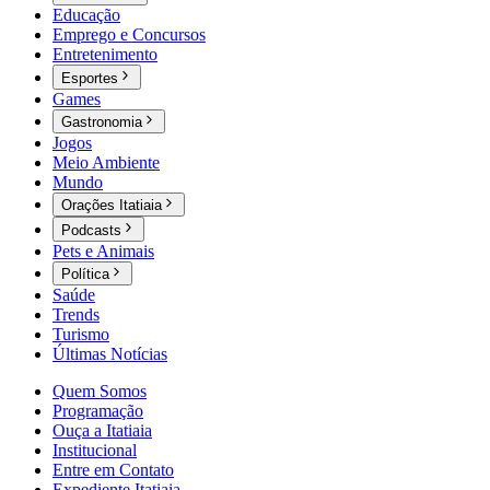
Educação
Emprego e Concursos
Entretenimento
Esportes
Games
Gastronomia
Jogos
Meio Ambiente
Mundo
Orações Itatiaia
Podcasts
Pets e Animais
Política
Saúde
Trends
Turismo
Últimas Notícias
Quem Somos
Programação
Ouça a Itatiaia
Institucional
Entre em Contato
Expediente Itatiaia