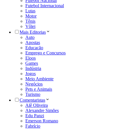
Futebol Nacional
Futebol Internacional
Lutas
Motor
Tênis
Vôlei
Mais Editorias
Auto
Apostas
Educação
Emprego e Concursos
Eloos
Games
Indústria
Jogos
Meio Ambiente
Negócios
Pets e Animais
Turismo
Comentaristas
Alê Oliveira
Alexandre Simões
Edu Panzi
Emerson Romano
Fabrício