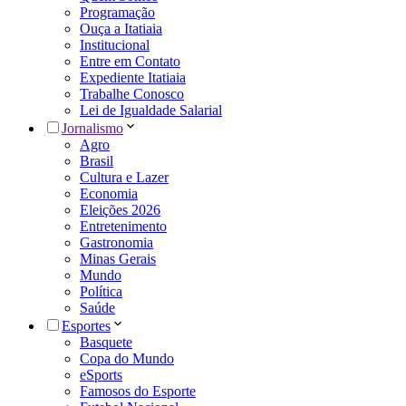
Programação
Ouça a Itatiaia
Institucional
Entre em Contato
Expediente Itatiaia
Trabalhe Conosco
Lei de Igualdade Salarial
Jornalismo
Agro
Brasil
Cultura e Lazer
Economia
Eleições 2026
Entretenimento
Gastronomia
Minas Gerais
Mundo
Política
Saúde
Esportes
Basquete
Copa do Mundo
eSports
Famosos do Esporte