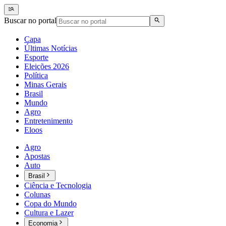
Buscar no portal
Capa
Últimas Notícias
Esporte
Eleições 2026
Política
Minas Gerais
Brasil
Mundo
Agro
Entretenimento
Eloos
Agro
Apostas
Auto
Brasil
Ciência e Tecnologia
Colunas
Copa do Mundo
Cultura e Lazer
Economia