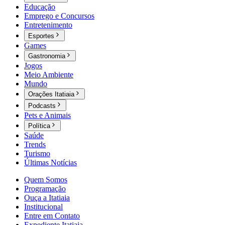
Educação
Emprego e Concursos
Entretenimento
Esportes
Games
Gastronomia
Jogos
Meio Ambiente
Mundo
Orações Itatiaia
Podcasts
Pets e Animais
Política
Saúde
Trends
Turismo
Últimas Notícias
Quem Somos
Programação
Ouça a Itatiaia
Institucional
Entre em Contato
Expediente Itatiaia