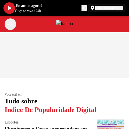
Tocando agora!
Belo Horizonte
Ouça ao vivo
/
24h
Você está em
Tudo sobre
Indice De Popularidade Digital
Esportes
Fluminense e Vasco surpreendem em