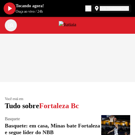
Tocando agora!
Belo Horizonte
Ouça ao vivo
/
24h
Você está em
Tudo sobre
Fortaleza Bc
Basquete
Basquete: em casa, Minas bate Fortaleza
e segue líder do NBB