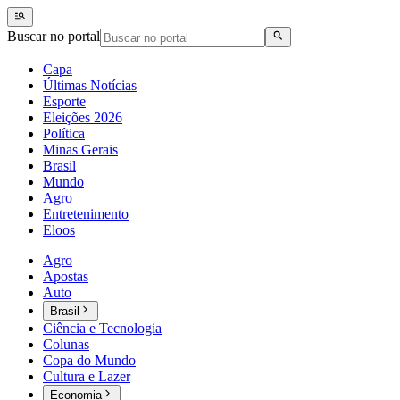
Buscar no portal
Capa
Últimas Notícias
Esporte
Eleições 2026
Política
Minas Gerais
Brasil
Mundo
Agro
Entretenimento
Eloos
Agro
Apostas
Auto
Brasil
Ciência e Tecnologia
Colunas
Copa do Mundo
Cultura e Lazer
Economia