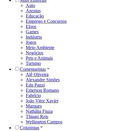
Mais Editorias
Auto
Apostas
Educação
Emprego e Concursos
Eloos
Games
Indústria
Jogos
Meio Ambiente
Negócios
Pets e Animais
Turismo
Comentaristas
Alê Oliveira
Alexandre Simões
Edu Panzi
Emerson Romano
Fabrício
João Vitor Xavier
Marques
Nathália Fiuza
Thiago Reis
Wellington Campos
Colunistas