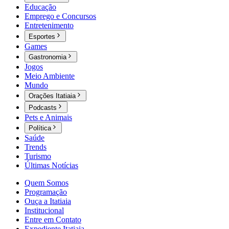
Educação
Emprego e Concursos
Entretenimento
Esportes
Games
Gastronomia
Jogos
Meio Ambiente
Mundo
Orações Itatiaia
Podcasts
Pets e Animais
Política
Saúde
Trends
Turismo
Últimas Notícias
Quem Somos
Programação
Ouça a Itatiaia
Institucional
Entre em Contato
Expediente Itatiaia