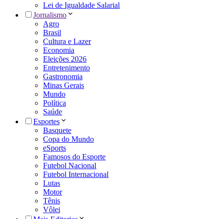
Lei de Igualdade Salarial
Jornalismo
Agro
Brasil
Cultura e Lazer
Economia
Eleições 2026
Entretenimento
Gastronomia
Minas Gerais
Mundo
Política
Saúde
Esportes
Basquete
Copa do Mundo
eSports
Famosos do Esporte
Futebol Nacional
Futebol Internacional
Lutas
Motor
Tênis
Vôlei