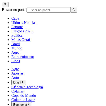
Buscar no portal
Capa
Últimas Notícias
Esporte
Eleições 2026
Política
Minas Gerais
Brasil
Mundo
Agro
Entretenimento
Eloos
Agro
Apostas
Auto
Brasil
Ciência e Tecnologia
Colunas
Copa do Mundo
Cultura e Lazer
Economia