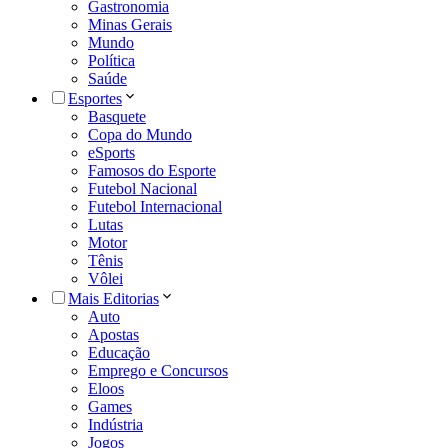
Gastronomia
Minas Gerais
Mundo
Política
Saúde
Esportes
Basquete
Copa do Mundo
eSports
Famosos do Esporte
Futebol Nacional
Futebol Internacional
Lutas
Motor
Tênis
Vôlei
Mais Editorias
Auto
Apostas
Educação
Emprego e Concursos
Eloos
Games
Indústria
Jogos