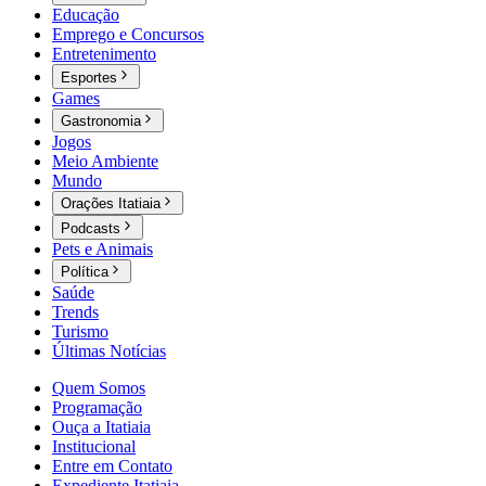
Educação
Emprego e Concursos
Entretenimento
Esportes
Games
Gastronomia
Jogos
Meio Ambiente
Mundo
Orações Itatiaia
Podcasts
Pets e Animais
Política
Saúde
Trends
Turismo
Últimas Notícias
Quem Somos
Programação
Ouça a Itatiaia
Institucional
Entre em Contato
Expediente Itatiaia