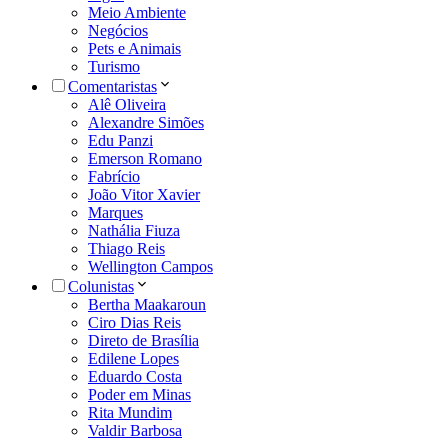
Meio Ambiente
Negócios
Pets e Animais
Turismo
Comentaristas
Alê Oliveira
Alexandre Simões
Edu Panzi
Emerson Romano
Fabrício
João Vitor Xavier
Marques
Nathália Fiuza
Thiago Reis
Wellington Campos
Colunistas
Bertha Maakaroun
Ciro Dias Reis
Direto de Brasília
Edilene Lopes
Eduardo Costa
Poder em Minas
Rita Mundim
Valdir Barbosa