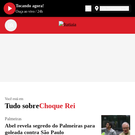
Tocando agora!
Belo Horizonte
Ouça ao vivo
/
24h
Você está em
Tudo sobre
Choque Rei
Palmeiras
Abel revela segredo do Palmeiras para
goleada contra São Paulo