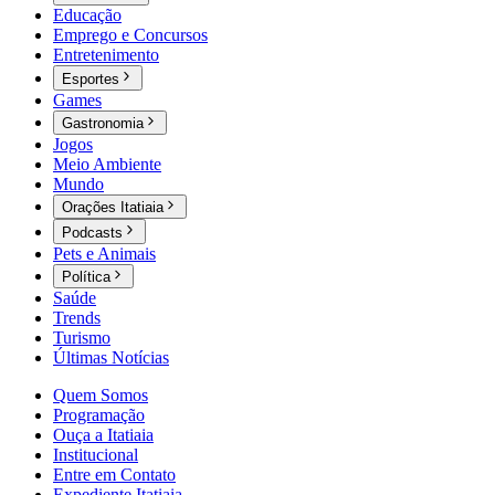
Educação
Emprego e Concursos
Entretenimento
Esportes
Games
Gastronomia
Jogos
Meio Ambiente
Mundo
Orações Itatiaia
Podcasts
Pets e Animais
Política
Saúde
Trends
Turismo
Últimas Notícias
Quem Somos
Programação
Ouça a Itatiaia
Institucional
Entre em Contato
Expediente Itatiaia