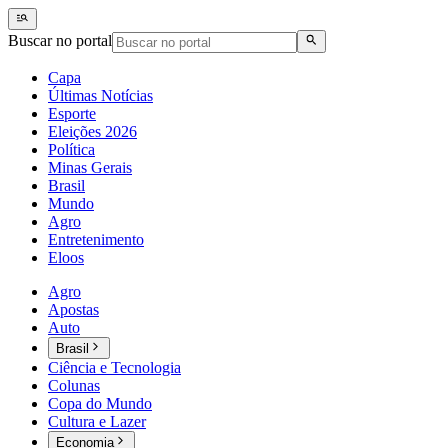
Buscar no portal
Capa
Últimas Notícias
Esporte
Eleições 2026
Política
Minas Gerais
Brasil
Mundo
Agro
Entretenimento
Eloos
Agro
Apostas
Auto
Brasil
Ciência e Tecnologia
Colunas
Copa do Mundo
Cultura e Lazer
Economia