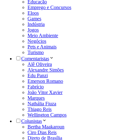
Educação
Emprego e Concursos
Eloos
Games
Indústria
Jogos
Meio Ambiente
Negócios
Pets e Animais
Turismo
Comentaristas
Alê Oliveira
Alexandre Simões
Edu Panzi
Emerson Romano
Fabrício
João Vitor Xavier
Marques
Nathália Fiuza
Thiago Reis
Wellington Campos
Colunistas
Bertha Maakaroun
Ciro Dias Reis
Direto de Brasília