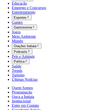
Educação
Emprego e Concursos
Entretenimento
Esportes
Games
Gastronomia
Jogos
Meio Ambiente
Mundo
Orações Itatiaia
Podcasts
Pets e Animais
Política
Saúde
Trends
Turismo
Últimas Notícias
Quem Somos
Programação
Ouça a Itatiaia
Institucional
Entre em Contato
Expediente Itatiaia