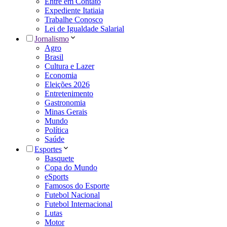
Entre em Contato
Expediente Itatiaia
Trabalhe Conosco
Lei de Igualdade Salarial
Jornalismo
Agro
Brasil
Cultura e Lazer
Economia
Eleições 2026
Entretenimento
Gastronomia
Minas Gerais
Mundo
Política
Saúde
Esportes
Basquete
Copa do Mundo
eSports
Famosos do Esporte
Futebol Nacional
Futebol Internacional
Lutas
Motor