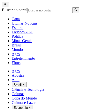
Buscar no portal
Capa
Últimas Notícias
Esporte
Eleições 2026
Política
Minas Gerais
Brasil
Mundo
Agro
Entretenimento
Eloos
Agro
Apostas
Auto
Brasil
Ciência e Tecnologia
Colunas
Copa do Mundo
Cultura e Lazer
Economia