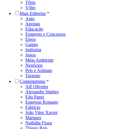
Tênis
Vôlei
Mais Editorias
Auto
Apostas
Educação
Emprego e Concursos
Eloos
Games
Indústria
Jogos
Meio Ambiente
Negócios
Pets e Animais
Turismo
Comentaristas
Alê Oliveira
Alexandre Simões
Edu Panzi
Emerson Romano
Fabrício
João Vitor Xavier
Marques
Nathália Fiuza
Thiago Reis