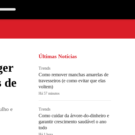
Últimas Notícias
ger
Trends
Como remover manchas amarelas de
s de
travesseiros (e como evitar que elas
voltem)
Há 57 minutos
ulho e
Trends
Como cuidar da árvore-do-dinheiro e
garantir crescimento saudável o ano
todo
Há 1 hora