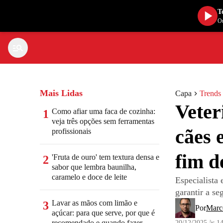
T
Ou
Mais Lidas
Capa
Trends
Veter
Como afiar uma faca de cozinha:
1
veja três opções sem ferramentas
cães 
profissionais
fim d
'Fruta de ouro' tem textura densa e
2
sabor que lembra baunilha,
caramelo e doce de leite
Especialista 
garantir a se
Lavar as mãos com limão e
3
Por
Marce
açúcar: para que serve, por que é
recomendado e quando fazer
20/12/2025 às 1