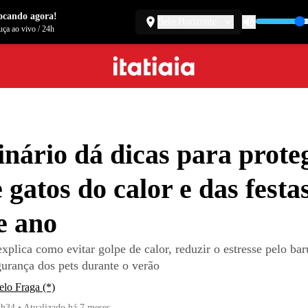
ocando agora!
Belo Horizonte
ça ao vivo
/
24h
inário dá dicas para prote
e gatos do calor e das festa
e ano
explica como evitar golpe de calor, reduzir o estresse pelo bar
gurança dos pets durante o verão
lo Fraga (*)
4h34
•
Atualizado
há 7 meses