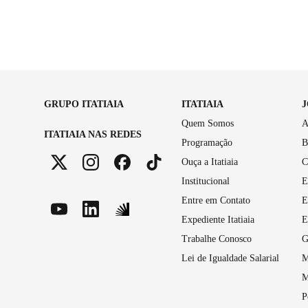
GRUPO ITATIAIA
ITATIAIA
Quem Somos
A
ITATIAIA NAS REDES
Programação
B
Ouça a Itatiaia
C
Institucional
E
Entre em Contato
E
Expediente Itatiaia
E
Trabalhe Conosco
G
Lei de Igualdade Salarial
M
M
P