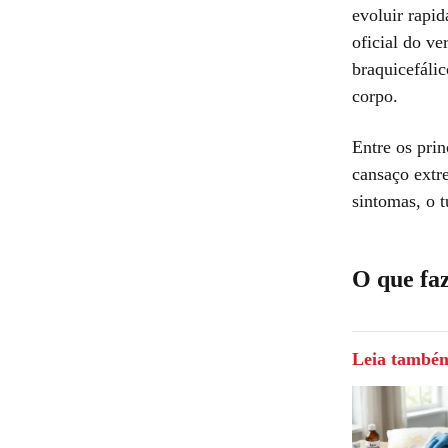
evoluir rapi
oficial do v
braquicefálic
corpo.
Entre os prin
cansaço extr
sintomas, o t
O que fa
Leia també