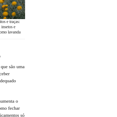
os e traças:
a insetos e
como lavanda
o
, que são uma
ceber
adequado
aumenta o
omo fechar
dicamentos só