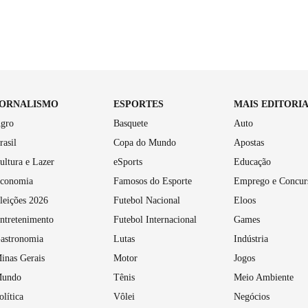
JORNALISMO
ESPORTES
MAIS EDITORI
gro
Basquete
Auto
rasil
Copa do Mundo
Apostas
ultura e Lazer
eSports
Educação
conomia
Famosos do Esporte
Emprego e Concur
leições 2026
Futebol Nacional
Eloos
ntretenimento
Futebol Internacional
Games
astronomia
Lutas
Indústria
inas Gerais
Motor
Jogos
undo
Tênis
Meio Ambiente
olítica
Vôlei
Negócios