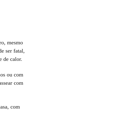
rro, mesmo
e ser fatal,
 de calor.
ados ou com
passear com
casa, com