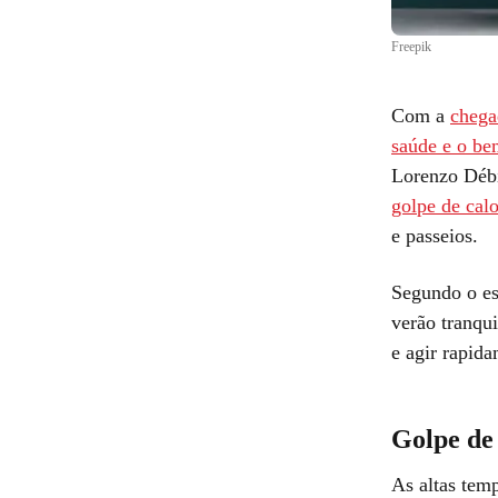
Freepik
Com a
chega
saúde e o be
Lorenzo Débi
golpe de calo
e passeios.
Segundo o esp
verão tranqu
e agir rapida
Golpe de
As altas tem