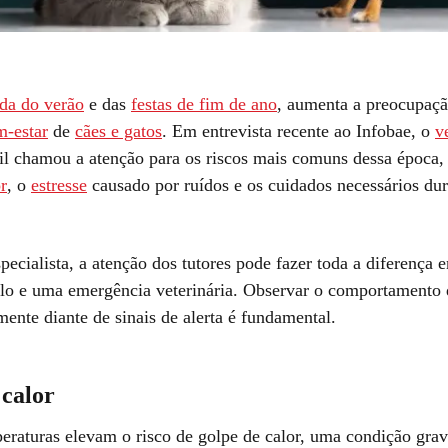
da do verão
e das
festas de fim de ano
, aumenta a preocupaç
m-estar
de
cães e gatos
. Em entrevista recente ao Infobae, o
v
l chamou a atenção para os riscos mais comuns dessa época
r
, o
estresse
causado por ruídos e os cuidados necessários dur
ecialista, a atenção dos tutores pode fazer toda a diferença 
ilo e uma emergência veterinária. Observar o comportamento 
mente diante de sinais de alerta é fundamental.
 calor
peraturas elevam o risco de golpe de calor, uma condição gra