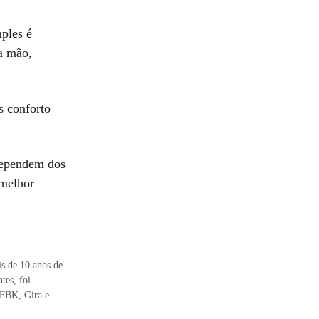
ples é
a mão,
s conforto
 dependem dos
 melhor
s de 10 anos de
tes, foi
 FBK, Gira e