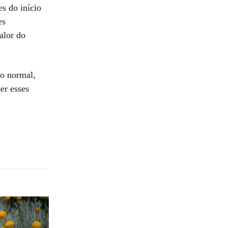
s do início
es
alor do
do normal,
er esses