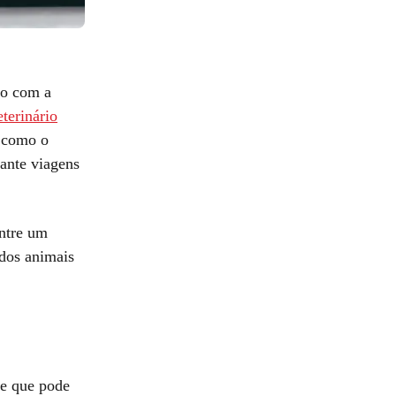
ão com a
eterinário
, como o
ante viagens
entre um
dos animais
ve que pode