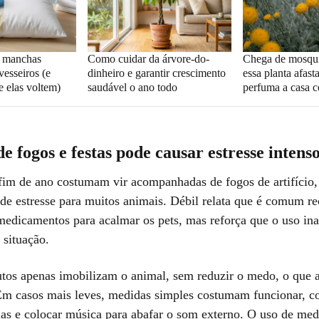
 manchas
Como cuidar da árvore-do-
Chega de mosquit
vesseiros (e
dinheiro e garantir crescimento
essa planta afast
e elas voltem)
saudável o ano todo
perfuma a casa 
e fogos e festas pode causar estresse intens
 fim de ano costumam vir acompanhadas de fogos de artifício
 de estresse para muitos animais. Débil relata que é comum re
medicamentos para acalmar os pets, mas reforça que o uso in
 situação.
tos apenas imobilizam o animal, sem reduzir o medo, o que 
Em casos mais leves, medidas simples costumam funcionar, c
elas e colocar música para abafar o som externo. O uso de me