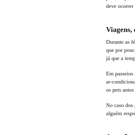
deve ocorrer
Viagens,
Durante as f
que por pouco
já que a temp
Em passeios e
ar-condiciona
os pets ante
No caso dos 
alguém respo