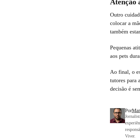
Atenção a
Outro cuidad
colocar a mã
também estar
Pequenas ati
aos pets dura
Ao final, o e
tutores para
decisão é se
Por
Mar
Jornalis
experiên
responsá
Viver.