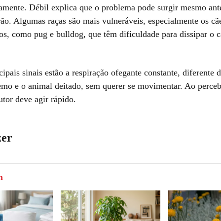
damente. Débil explica que o problema pode surgir mesmo ante
erão. Algumas raças são mais vulneráveis, especialmente os cã
os, como pug e bulldog, que têm dificuldade para dissipar o c
cipais sinais estão a respiração ofegante constante, diferente 
emo e o animal deitado, sem querer se movimentar. Ao perceb
utor deve agir rápido.
zer
m