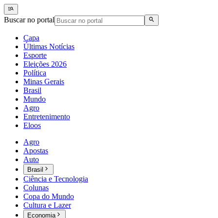
Buscar no portal
Capa
Últimas Notícias
Esporte
Eleições 2026
Política
Minas Gerais
Brasil
Mundo
Agro
Entretenimento
Eloos
Agro
Apostas
Auto
Brasil
Ciência e Tecnologia
Colunas
Copa do Mundo
Cultura e Lazer
Economia