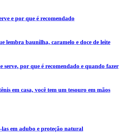
serve e por que é recomendado
ue lembra baunilha, caramelo e doce de leite
e serve, por que é recomendado e quando fazer
 tênis em casa, você tem um tesouro em mãos
-las em adubo e proteção natural