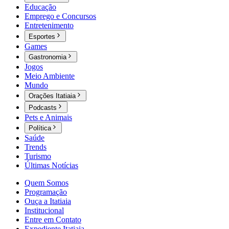
Educação
Emprego e Concursos
Entretenimento
Esportes
Games
Gastronomia
Jogos
Meio Ambiente
Mundo
Orações Itatiaia
Podcasts
Pets e Animais
Política
Saúde
Trends
Turismo
Últimas Notícias
Quem Somos
Programação
Ouça a Itatiaia
Institucional
Entre em Contato
Expediente Itatiaia