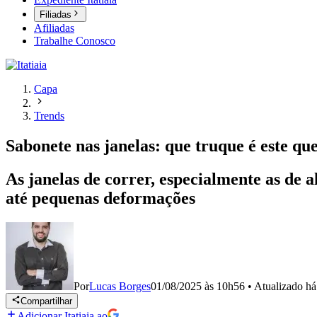
Filiadas
Afiliadas
Trabalhe Conosco
Capa
Trends
Sabonete nas janelas: que truque é este qu
As janelas de correr, especialmente as de
até pequenas deformações
Por
Lucas Borges
01/08/2025 às 10h56
•
Atualizado
há
Compartilhar
Adicionar Itatiaia ao