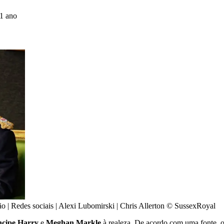
 1 ano
 | Redes sociais | Alexi Lubomirski | Chris Allerton © SussexRoyal
ncipe Harry
e
Meghan Markle
à realeza. De acordo com uma fonte, o 