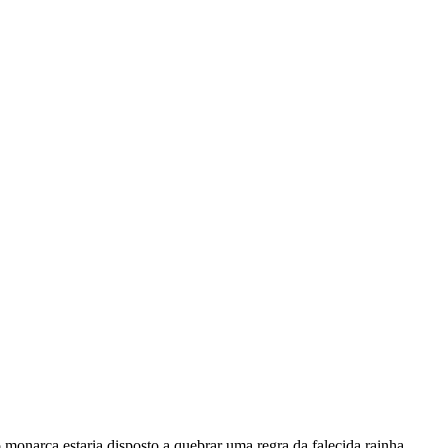
monarca estaria disposto a quebrar uma regra da falecida rainha