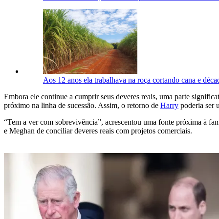
Aos 12 anos ela trabalhava na roça cortando cana e déca
Embora ele continue a cumprir seus deveres reais, uma parte significa
próximo na linha de sucessão. Assim, o retorno de
Harry
poderia ser 
“Tem a ver com sobrevivência”, acrescentou uma fonte próxima à famíli
e Meghan de conciliar deveres reais com projetos comerciais.