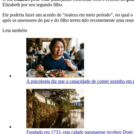
Elizabeth por seu segundo filho.
Ele poderia fazer um acordo de “realeza em meio período”, no qual o
após os assessores do pai e do filho terem tido recentemente uma reun
Leia também
A psicologia diz que a capacidade de comer sozinho em p
Fundada em 1733, esta cidade paranaense recebeu Dom Pe