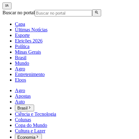
Buscar no portal
Capa
Últimas Notícias
Esporte
Eleições 2026
Política
Minas Gerais
Brasil
Mundo
Agro
Entretenimento
Eloos
Agro
Apostas
Auto
Brasil
Ciência e Tecnologia
Colunas
Copa do Mundo
Cultura e Lazer
Economia