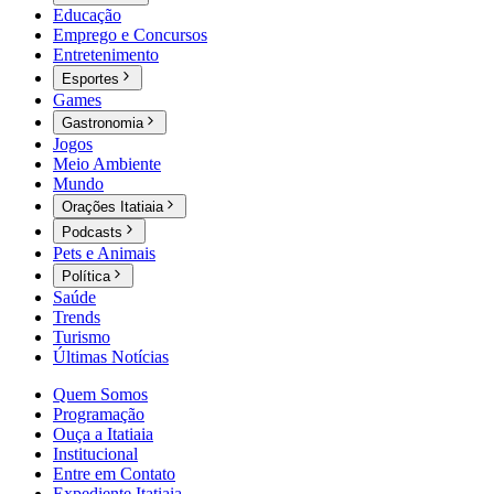
Educação
Emprego e Concursos
Entretenimento
Esportes
Games
Gastronomia
Jogos
Meio Ambiente
Mundo
Orações Itatiaia
Podcasts
Pets e Animais
Política
Saúde
Trends
Turismo
Últimas Notícias
Quem Somos
Programação
Ouça a Itatiaia
Institucional
Entre em Contato
Expediente Itatiaia