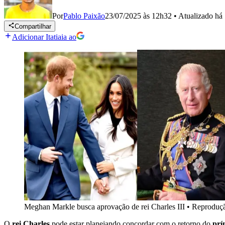
Por
Pablo Paixão
23/07/2025 às 12h32
•
Atualizado
há
Compartilhar
Adicionar Itatiaia ao
Meghan Markle busca aprovação de rei Charles III
•
Reprodução
O
rei Charles
pode estar planejando concordar com o retorno do
prí