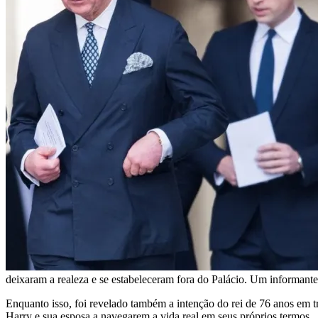
deixaram a realeza e se estabeleceram fora do Palácio. Um informant
Enquanto isso, foi revelado também a intenção do rei de 76 anos em tra
Harry e sua esposa a navegarem a vida real em seus próprios termos.