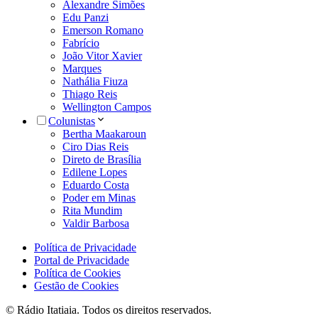
Alexandre Simões
Edu Panzi
Emerson Romano
Fabrício
João Vitor Xavier
Marques
Nathália Fiuza
Thiago Reis
Wellington Campos
Colunistas
Bertha Maakaroun
Ciro Dias Reis
Direto de Brasília
Edilene Lopes
Eduardo Costa
Poder em Minas
Rita Mundim
Valdir Barbosa
Política de Privacidade
Portal de Privacidade
Política de Cookies
Gestão de Cookies
© Rádio Itatiaia. Todos os direitos reservados.