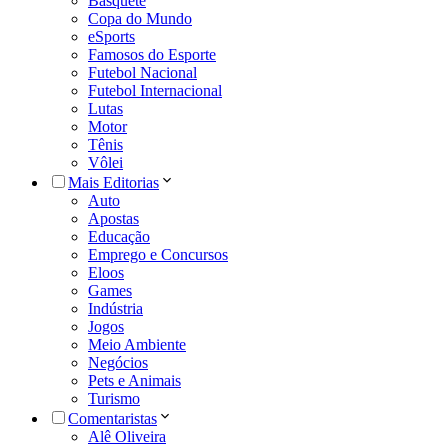
Basquete
Copa do Mundo
eSports
Famosos do Esporte
Futebol Nacional
Futebol Internacional
Lutas
Motor
Tênis
Vôlei
Mais Editorias
Auto
Apostas
Educação
Emprego e Concursos
Eloos
Games
Indústria
Jogos
Meio Ambiente
Negócios
Pets e Animais
Turismo
Comentaristas
Alê Oliveira