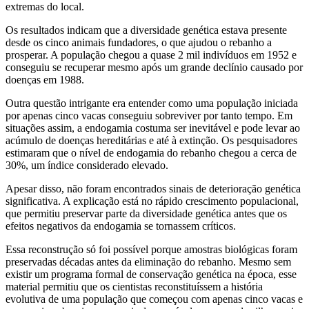
extremas do local.
Os resultados indicam que a diversidade genética estava presente
desde os cinco animais fundadores, o que ajudou o rebanho a
prosperar. A população chegou a quase 2 mil indivíduos em 1952 e
conseguiu se recuperar mesmo após um grande declínio causado por
doenças em 1988.
Outra questão intrigante era entender como uma população iniciada
por apenas cinco vacas conseguiu sobreviver por tanto tempo. Em
situações assim, a endogamia costuma ser inevitável e pode levar ao
acúmulo de doenças hereditárias e até à extinção. Os pesquisadores
estimaram que o nível de endogamia do rebanho chegou a cerca de
30%, um índice considerado elevado.
Apesar disso, não foram encontrados sinais de deterioração genética
significativa. A explicação está no rápido crescimento populacional,
que permitiu preservar parte da diversidade genética antes que os
efeitos negativos da endogamia se tornassem críticos.
Essa reconstrução só foi possível porque amostras biológicas foram
preservadas décadas antes da eliminação do rebanho. Mesmo sem
existir um programa formal de conservação genética na época, esse
material permitiu que os cientistas reconstituíssem a história
evolutiva de uma população que começou com apenas cinco vacas e