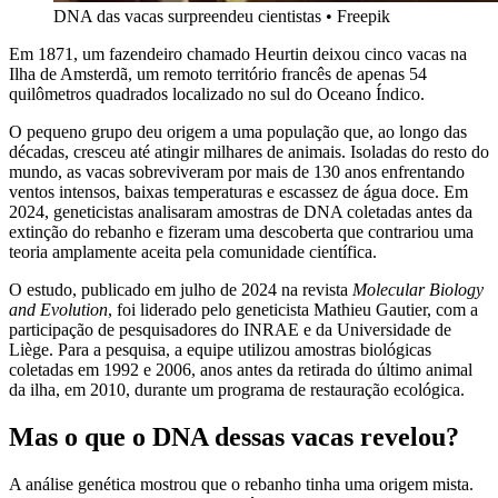
DNA das vacas surpreendeu cientistas
•
Freepik
Em 1871, um fazendeiro chamado Heurtin deixou cinco vacas na
Ilha de Amsterdã, um remoto território francês de apenas 54
quilômetros quadrados localizado no sul do Oceano Índico.
O pequeno grupo deu origem a uma população que, ao longo das
décadas, cresceu até atingir milhares de animais. Isoladas do resto do
mundo, as vacas sobreviveram por mais de 130 anos enfrentando
ventos intensos, baixas temperaturas e escassez de água doce. Em
2024, geneticistas analisaram amostras de DNA coletadas antes da
extinção do rebanho e fizeram uma descoberta que contrariou uma
teoria amplamente aceita pela comunidade científica.
O estudo, publicado em julho de 2024 na revista
Molecular Biology
and Evolution
, foi liderado pelo geneticista Mathieu Gautier, com a
participação de pesquisadores do INRAE e da Universidade de
Liège. Para a pesquisa, a equipe utilizou amostras biológicas
coletadas em 1992 e 2006, anos antes da retirada do último animal
da ilha, em 2010, durante um programa de restauração ecológica.
Mas o que o DNA dessas vacas revelou?
A análise genética mostrou que o rebanho tinha uma origem mista.