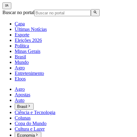
Buscar no portal
Capa
Últimas Notícias
Esporte
Eleições 2026
Política
Minas Gerais
Brasil
Mundo
Agro
Entretenimento
Eloos
Agro
Apostas
Auto
Brasil
Ciência e Tecnologia
Colunas
Copa do Mundo
Cultura e Lazer
Economia