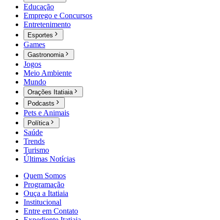
Educação
Emprego e Concursos
Entretenimento
Esportes
Games
Gastronomia
Jogos
Meio Ambiente
Mundo
Orações Itatiaia
Podcasts
Pets e Animais
Política
Saúde
Trends
Turismo
Últimas Notícias
Quem Somos
Programação
Ouça a Itatiaia
Institucional
Entre em Contato
Expediente Itatiaia