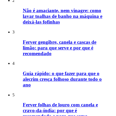
2
Não é amaciante, nem vinagre: como
lavar toalhas de banho na máquina e
deixá-las fofinhas
3
Ferver gengibre, canela e cascas de
limão: para que serve e por que é
recomendado
4
Guia rápido: o que fazer para que o
alecrim cresça folhoso durante todo o
ano
5
Ferver folhas de louro com canela e
cravo-da-índia: por que é