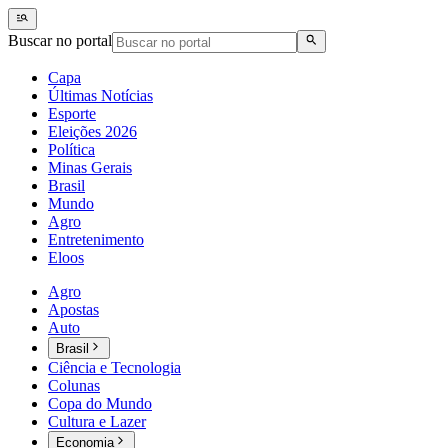
Buscar no portal
Capa
Últimas Notícias
Esporte
Eleições 2026
Política
Minas Gerais
Brasil
Mundo
Agro
Entretenimento
Eloos
Agro
Apostas
Auto
Brasil
Ciência e Tecnologia
Colunas
Copa do Mundo
Cultura e Lazer
Economia