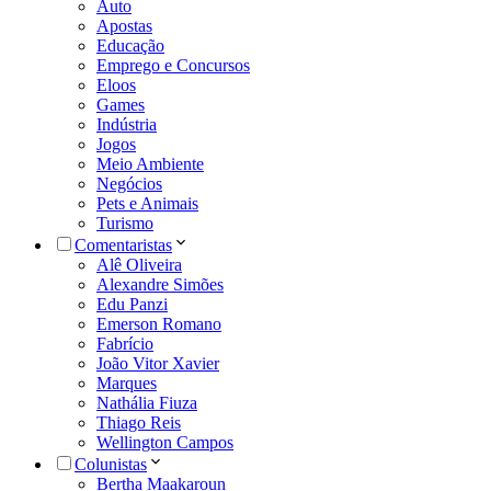
Auto
Apostas
Educação
Emprego e Concursos
Eloos
Games
Indústria
Jogos
Meio Ambiente
Negócios
Pets e Animais
Turismo
Comentaristas
Alê Oliveira
Alexandre Simões
Edu Panzi
Emerson Romano
Fabrício
João Vitor Xavier
Marques
Nathália Fiuza
Thiago Reis
Wellington Campos
Colunistas
Bertha Maakaroun