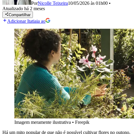
Por
Nicolle Teixeira
10/05/2026 às 01h00
•
Atualizado
há 2 meses
Compartilhar
Adicionar Itatiaia ao
Imagem meramente ilustrativa
•
Freepik
Há um mito popular de que não é possível cultivar flores no outono,