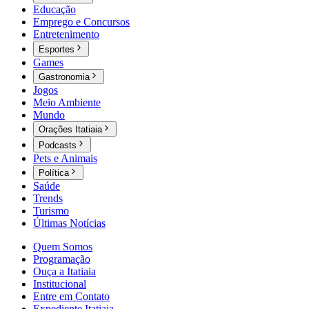
Educação
Emprego e Concursos
Entretenimento
Esportes
Games
Gastronomia
Jogos
Meio Ambiente
Mundo
Orações Itatiaia
Podcasts
Pets e Animais
Política
Saúde
Trends
Turismo
Últimas Notícias
Quem Somos
Programação
Ouça a Itatiaia
Institucional
Entre em Contato
Expediente Itatiaia