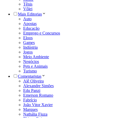
Tênis
Vôlei
Mais Editorias
Auto
Apostas
Educação
Emprego e Concursos
Eloos
Games
Indústria
Jogos
Meio Ambiente
Negócios
Pets e Animais
Turismo
Comentaristas
Alê Oliveira
Alexandre Simões
Edu Panzi
Emerson Romano
Fabrício
João Vitor Xavier
Marques
Nathália Fiuza