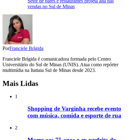
Setor de bares e restaurantes projeta alta nas
vendas no Sul de Minas
Por
Franciele Brígida
Franciele Brígida é comunicadora formada pelo Centro
Universitário do Sul de Minas (UNIS). Atua como repórter
multimídia na Itatiaia Sul de Minas desde 2023.
Mais Lidas
1
Shopping de Varginha recebe evento
com música, comida e esporte de rua
2
Morre aos 75 anos o ex-prefeito de