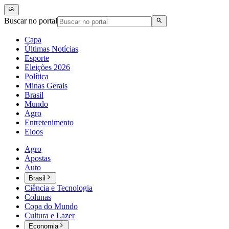
Buscar no portal
Capa
Últimas Notícias
Esporte
Eleições 2026
Política
Minas Gerais
Brasil
Mundo
Agro
Entretenimento
Eloos
Agro
Apostas
Auto
Brasil
Ciência e Tecnologia
Colunas
Copa do Mundo
Cultura e Lazer
Economia