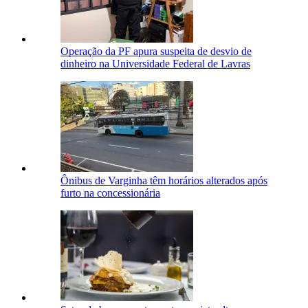
Operação da PF apura suspeita de desvio de
dinheiro na Universidade Federal de Lavras
Ônibus de Varginha têm horários alterados após
furto na concessionária