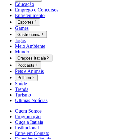
Educação
Emprego e Concursos
Entretenimento
Esportes
Games
Gastronomia
Jogos
Meio Ambiente
Mundo
Orações Itatiaia
Podcasts
Pets e Animais
Política
Saúde
Trends
Turismo
Últimas Notícias
Quem Somos
Programação
Ouça a Itatiaia
Institucional
Entre em Contato
Expediente Itatiaia