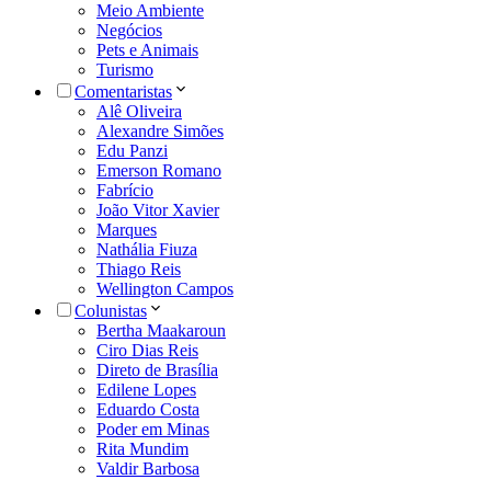
Meio Ambiente
Negócios
Pets e Animais
Turismo
Comentaristas
Alê Oliveira
Alexandre Simões
Edu Panzi
Emerson Romano
Fabrício
João Vitor Xavier
Marques
Nathália Fiuza
Thiago Reis
Wellington Campos
Colunistas
Bertha Maakaroun
Ciro Dias Reis
Direto de Brasília
Edilene Lopes
Eduardo Costa
Poder em Minas
Rita Mundim
Valdir Barbosa