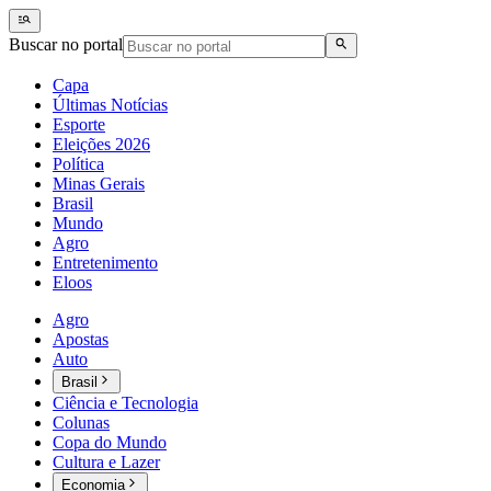
Buscar no portal
Capa
Últimas Notícias
Esporte
Eleições 2026
Política
Minas Gerais
Brasil
Mundo
Agro
Entretenimento
Eloos
Agro
Apostas
Auto
Brasil
Ciência e Tecnologia
Colunas
Copa do Mundo
Cultura e Lazer
Economia