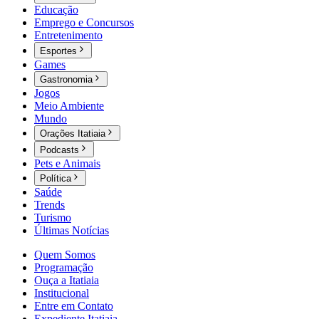
Educação
Emprego e Concursos
Entretenimento
Esportes
Games
Gastronomia
Jogos
Meio Ambiente
Mundo
Orações Itatiaia
Podcasts
Pets e Animais
Política
Saúde
Trends
Turismo
Últimas Notícias
Quem Somos
Programação
Ouça a Itatiaia
Institucional
Entre em Contato
Expediente Itatiaia