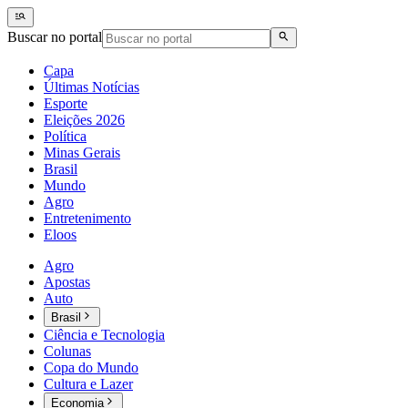
Buscar no portal
Capa
Últimas Notícias
Esporte
Eleições 2026
Política
Minas Gerais
Brasil
Mundo
Agro
Entretenimento
Eloos
Agro
Apostas
Auto
Brasil
Ciência e Tecnologia
Colunas
Copa do Mundo
Cultura e Lazer
Economia