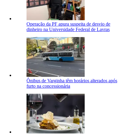
Operação da PF apura suspeita de desvio de
dinheiro na Universidade Federal de Lavras
Ônibus de Varginha têm horários alterados após
furto na concessionária