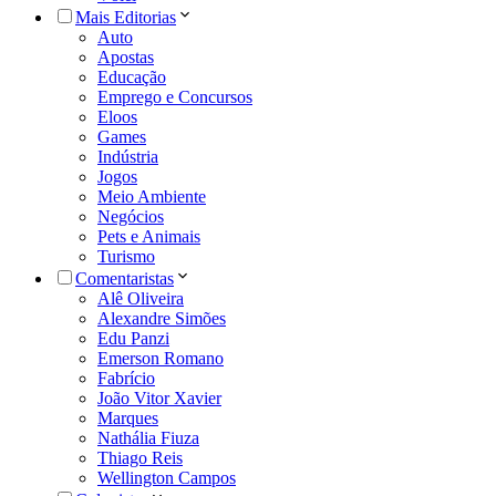
Mais Editorias
Auto
Apostas
Educação
Emprego e Concursos
Eloos
Games
Indústria
Jogos
Meio Ambiente
Negócios
Pets e Animais
Turismo
Comentaristas
Alê Oliveira
Alexandre Simões
Edu Panzi
Emerson Romano
Fabrício
João Vitor Xavier
Marques
Nathália Fiuza
Thiago Reis
Wellington Campos