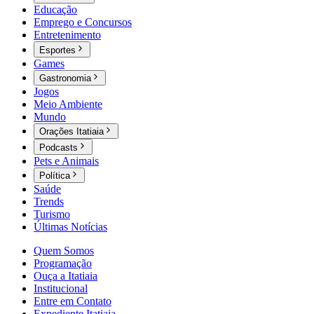
Educação
Emprego e Concursos
Entretenimento
Esportes
Games
Gastronomia
Jogos
Meio Ambiente
Mundo
Orações Itatiaia
Podcasts
Pets e Animais
Política
Saúde
Trends
Turismo
Últimas Notícias
Quem Somos
Programação
Ouça a Itatiaia
Institucional
Entre em Contato
Expediente Itatiaia