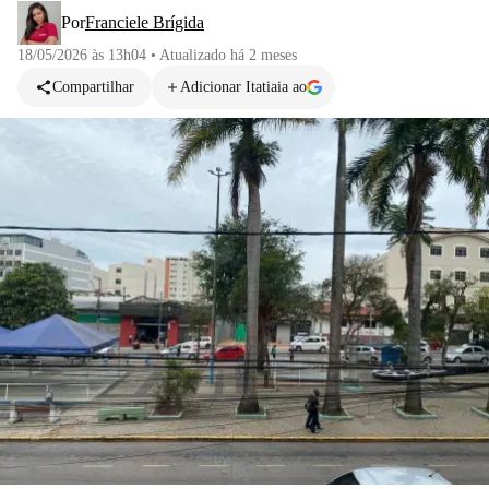
Por
Franciele Brígida
18/05/2026 às 13h04
•
Atualizado
há 2 meses
Compartilhar
Adicionar Itatiaia ao