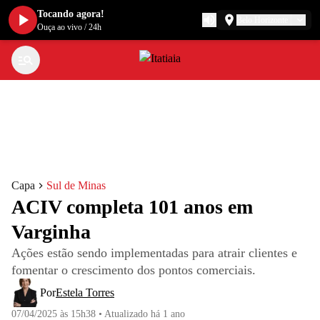
Tocando agora!
Belo Horizonte
Ouça ao vivo
/
24h
Capa
Sul de Minas
ACIV completa 101 anos em
Varginha
Ações estão sendo implementadas para atrair clientes e
fomentar o crescimento dos pontos comerciais.
Por
Estela Torres
07/04/2025 às 15h38
•
Atualizado
há 1 ano