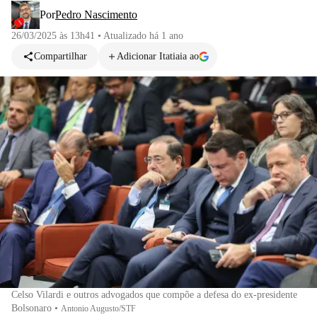
Por
Pedro Nascimento
26/03/2025 às 13h41
•
Atualizado
há 1 ano
Compartilhar
Adicionar Itatiaia ao
Celso Vilardi e outros advogados que compõe a defesa do ex-presidente
Bolsonaro
•
Antonio Augusto/STF