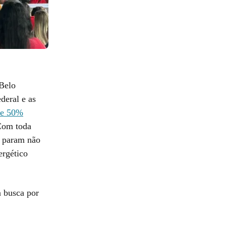
Belo
deral e as
 de 50%
"Com toda
o param não
ergético
a busca por