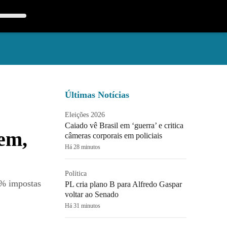
Últimas Notícias
Eleições 2026
Caiado vê Brasil em ‘guerra’ e critica
em,
câmeras corporais em policiais
Há 28 minutos
Política
50% impostas
PL cria plano B para Alfredo Gaspar
voltar ao Senado
Há 31 minutos