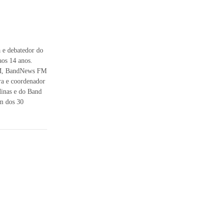
 e debatedor do
os 14 anos.
 FM, BandNews FM
ra e coordenador
inas e do Band
m dos 30