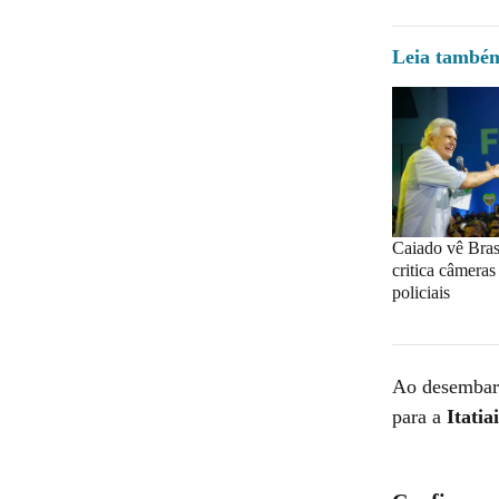
Leia també
Caiado vê Brasi
critica câmeras
policiais
Ao desembarc
para a
Itatia