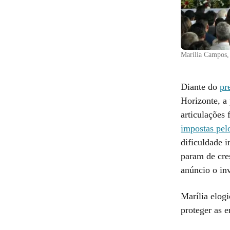
Marília Campos,
Diante do
pr
Horizonte, a 
articulações 
impostas pel
dificuldade 
param de cre
anúncio o in
Marília elog
proteger as e