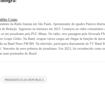
 íntegra:
délio Couto
ndente da Rádio Itatiaia em São Paulo. Apresentador do quadro Palavra Aberta
a de Redação. Ingressou na emissora em 2023. Começou no rádio comunitário a
-se em jornalismo pela PUC Minas. No rádio, teve passagens pela Alvorada
no Grupo Globo. Na Band, ocupou vários cargos até chegar às funções de ânco
ção na Band News FM BH. Na televisão, participava diariamente da TV Band M
. Vencedor de nove prêmios de jornalismo. Em 2023, foi reconhecido como u
tas mais premiados do Brasil.
PRESIDENCIA DA REPUBLICA