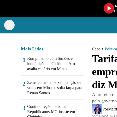
T
Ou
Mais Lidas
Capa
Política
Tarif
Rompimento com Simões e
1
indefinição de Cleitinho: Aro
empre
avalia cenário em Minas
diz M
Zema comenta baixa intenção de
2
votos em Minas e solta farpa para
Renan Santos
A prefeita de
pelo governo
Contra direção nacional,
3
Por
Mard
Republicanos-MG insiste em
Cleitinho
29/08/2025 às 1