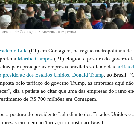
 prefeita de Contagem.
•
Mardélio Couto | Itatiaia.
esidente Lula
(PT) em Contagem, na região metropolitana de 
prefeita
Marilia Campos
(PT) elogiou a postura do governo fe
feitas para proteger as empresas brasileiras diante das
tarifas
o presidente dos Estados Unidos, Donald Trump
, ao Brasil. 
imposta pelo tarifaço do governo Trump, as empresas aqui nã
scer", diz a petista ao citar que uma das empresas do ramo en
vestimento de R$ 700 milhões em Contagem.
iou a postura do presidente Lula diante dos Estados Unidos e 
mpresas em meio ao 'tarifaço' imposto ao Brasil.