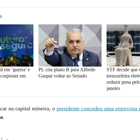
m
l em ‘guerra’ e
PL cria plano B para Alfredo
STF decide que
 corporais em
Gaspar voltar ao Senado
tornozeleira elet
reduzir pena pel
janeiro
ar na capital mineira, o
presidente concedeu uma entrevista 
ia
.