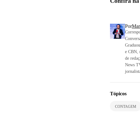
Confira na
Por
Mar
Correspo
Convers
Graduou
e CBN, 
de reda
News TV
jornalis
Tópicos
CONTAGEM