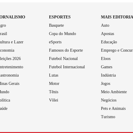
JORNALISMO
ESPORTES
MAIS EDITORI
gro
Basquete
Auto
rasil
Copa do Mundo
Apostas
ultura e Lazer
eSports
Educação
conomia
Famosos do Esporte
Emprego e Concur
leições 2026
Futebol Nacional
Eloos
ntretenimento
Futebol Internacional
Games
astronomia
Lutas
Indústria
inas Gerais
Motor
Jogos
undo
Tênis
Meio Ambiente
olítica
Vôlei
Negócios
aúde
Pets e Animais
Turismo