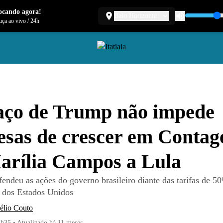
ocando agora!
Belo Horizonte
ça ao vivo
/
24h
aço de Trump não impede
sas de crescer em Contag
arília Campos a Lula
fendeu as ações do governo brasileiro diante das tarifas de 
 dos Estados Unidos
élio Couto
2h35
•
Atualizado
há 11 meses