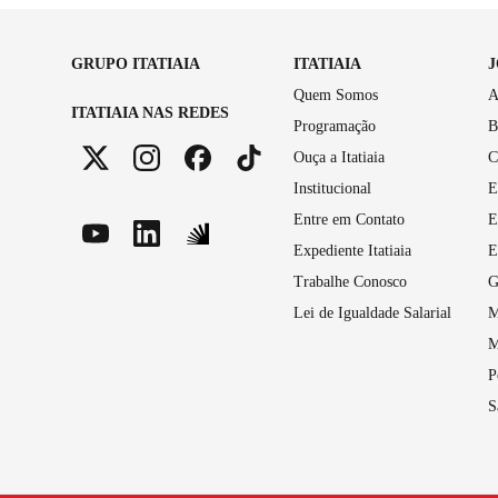
GRUPO ITATIAIA
ITATIAIA
Quem Somos
A
ITATIAIA NAS REDES
Programação
B
Ouça a Itatiaia
C
Institucional
E
Entre em Contato
E
Expediente Itatiaia
E
Trabalhe Conosco
G
Lei de Igualdade Salarial
M
M
P
S