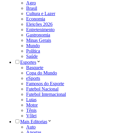
Agro
Brasil
Cultura e Lazer
Economia
Eleições 2026
Entretenimento
Gastronomia
Minas Gerais
Mundo
Política
Saúde
Esportes
Basquete
Copa do Mundo
eSports
Famosos do Esporte
Futebol Nacional
Futebol Internacional
Lutas
Motor
Tênis
Vôlei
Mais Editorias
Auto
Apostas