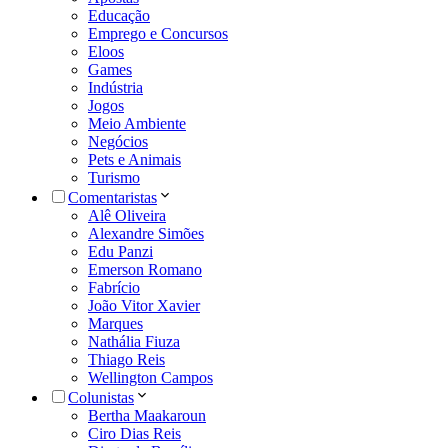
Educação
Emprego e Concursos
Eloos
Games
Indústria
Jogos
Meio Ambiente
Negócios
Pets e Animais
Turismo
Comentaristas
Alê Oliveira
Alexandre Simões
Edu Panzi
Emerson Romano
Fabrício
João Vitor Xavier
Marques
Nathália Fiuza
Thiago Reis
Wellington Campos
Colunistas
Bertha Maakaroun
Ciro Dias Reis