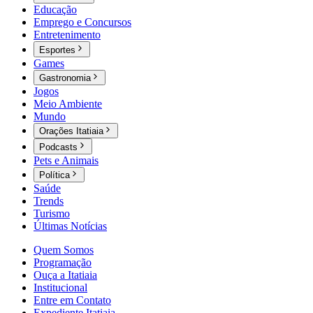
Educação
Emprego e Concursos
Entretenimento
Esportes
Games
Gastronomia
Jogos
Meio Ambiente
Mundo
Orações Itatiaia
Podcasts
Pets e Animais
Política
Saúde
Trends
Turismo
Últimas Notícias
Quem Somos
Programação
Ouça a Itatiaia
Institucional
Entre em Contato
Expediente Itatiaia