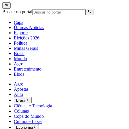
Buscar no portal
Capa
Últimas Notícias
Esporte
Eleições 2026
Política
Minas Gerais
Brasil
Mundo
Agro
Entretenimento
Eloos
Agro
Apostas
Auto
Brasil
Ciência e Tecnologia
Colunas
Copa do Mundo
Cultura e Lazer
Economia